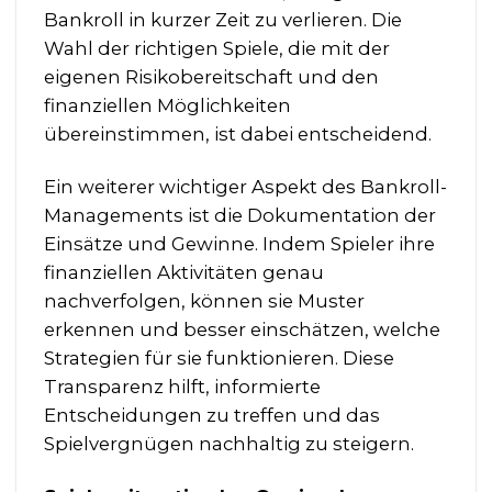
Bankroll in kurzer Zeit zu verlieren. Die
Wahl der richtigen Spiele, die mit der
eigenen Risikobereitschaft und den
finanziellen Möglichkeiten
übereinstimmen, ist dabei entscheidend.
Ein weiterer wichtiger Aspekt des Bankroll-
Managements ist die Dokumentation der
Einsätze und Gewinne. Indem Spieler ihre
finanziellen Aktivitäten genau
nachverfolgen, können sie Muster
erkennen und besser einschätzen, welche
Strategien für sie funktionieren. Diese
Transparenz hilft, informierte
Entscheidungen zu treffen und das
Spielvergnügen nachhaltig zu steigern.