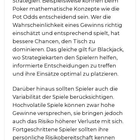
Strategien. Beispielsweise können beim
Poker mathematische Konzepte wie die
Pot Odds entscheidend sein. Wer die
Wahrscheinlichkeit eines Gewinns richtig
einschätzt und entsprechend spielt, hat
bessere Chancen, den Tisch zu
dominieren. Das gleiche gilt für Blackjack,
wo Strategiekarten den Spielern helfen,
informierte Entscheidungen zu treffen
und ihre Einsätze optimal zu platzieren.
Darüber hinaus sollten Spieler auch die
Variabilität der Spiele berücksichtigen.
Hochvolatile Spiele können zwar hohe
Gewinne versprechen, sie bringen jedoch
auch das Risiko höherer Verluste mit sich.
Fortgeschrittene Spieler sollten ihre
persönliche Risikobereitschaft kennen