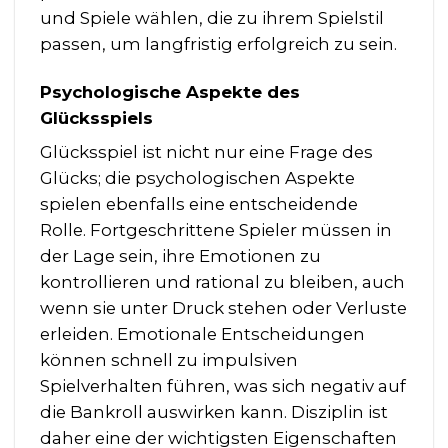
und Spiele wählen, die zu ihrem Spielstil
passen, um langfristig erfolgreich zu sein.
Psychologische Aspekte des
Glücksspiels
Glücksspiel ist nicht nur eine Frage des
Glücks; die psychologischen Aspekte
spielen ebenfalls eine entscheidende
Rolle. Fortgeschrittene Spieler müssen in
der Lage sein, ihre Emotionen zu
kontrollieren und rational zu bleiben, auch
wenn sie unter Druck stehen oder Verluste
erleiden. Emotionale Entscheidungen
können schnell zu impulsiven
Spielverhalten führen, was sich negativ auf
die Bankroll auswirken kann. Disziplin ist
daher eine der wichtigsten Eigenschaften