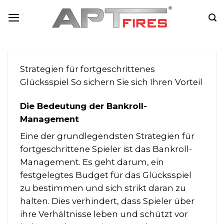
Skip
to
content
Strategien für fortgeschrittenes
Glücksspiel So sichern Sie sich Ihren Vorteil
Die Bedeutung der Bankroll-
Management
Eine der grundlegendsten Strategien für
fortgeschrittene Spieler ist das Bankroll-
Management. Es geht darum, ein
festgelegtes Budget für das Glücksspiel
zu bestimmen und sich strikt daran zu
halten. Dies verhindert, dass Spieler über
ihre Verhältnisse leben und schützt vor