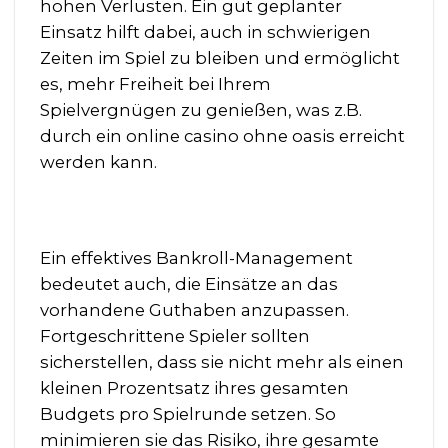
hohen Verlusten. Ein gut geplanter
Einsatz hilft dabei, auch in schwierigen
Zeiten im Spiel zu bleiben und ermöglicht
es, mehr Freiheit bei Ihrem
Spielvergnügen zu genießen, was z.B.
durch ein
online casino ohne oasis
erreicht
werden kann.
Ein effektives Bankroll-Management
bedeutet auch, die Einsätze an das
vorhandene Guthaben anzupassen.
Fortgeschrittene Spieler sollten
sicherstellen, dass sie nicht mehr als einen
kleinen Prozentsatz ihres gesamten
Budgets pro Spielrunde setzen. So
minimieren sie das Risiko, ihre gesamte