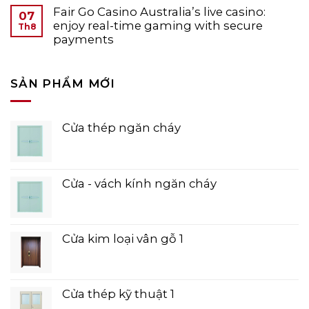
Fair Go Casino Australia’s live casino:
07
enjoy real-time gaming with secure
Th8
payments
SẢN PHẨM MỚI
Cửa thép ngăn cháy
Cửa - vách kính ngăn cháy
Cửa kim loại vân gỗ 1
Cửa thép kỹ thuật 1