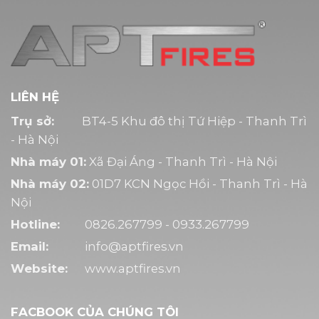
LIÊN HỆ
Trụ sở:
BT4-5 Khu đô thị Tứ Hiệp - Thanh Trì
- Hà Nội
Nhà máy 01:
Xã Đại Áng - Thanh Trì - Hà Nội
Nhà máy 02:
01D7 KCN Ngọc Hồi - Thanh Trì - Hà
Nội
Hotline:
0826.267799 - 0933.267799
Email:
info@aptfires.vn
Website:
www.aptfires.vn
FACBOOK CỦA CHÚNG TÔI