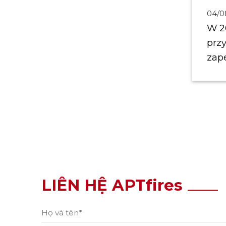
04/0
W 20
przy
zape
LIÊN HỆ APTfires