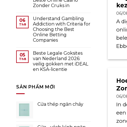
Beste Online Casino
ke
Zonder Cruks in
06/0
Understand Gambling
06
A di
Addiction with Criteria for
Th8
onli
Choosing the Best
Online Betting
bele
Companies
Ebbe
Beste Legale Goksites
05
van Nederland 2026:
Th8
veilig gokken met iDEAL
en KSA-licentie
Hoe
SẢN PHẨM MỚI
Zon
06/0
In d
Cửa thép ngăn cháy
een 
zond