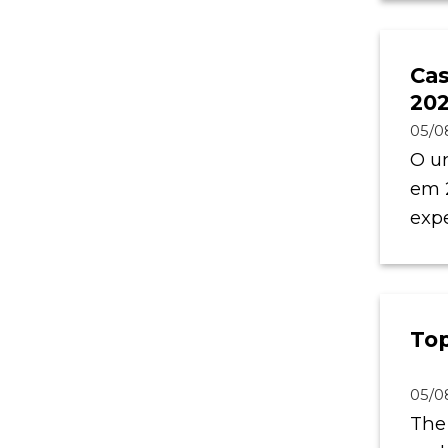
Cas
20
05/0
O u
em 
expe
Top
05/0
The