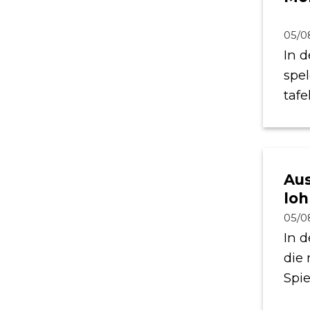
05/0
In d
spel
tafe
Aus
lo
05/0
In d
die 
Spi