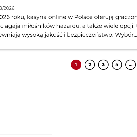
8/2026
26 roku, kasyna online w Polsce oferują graczom 
ciągają miłośników hazardu, a także wiele opcji, 
wniają wysoką jakość i bezpieczeństwo. Wybór..
1
2
3
4
…