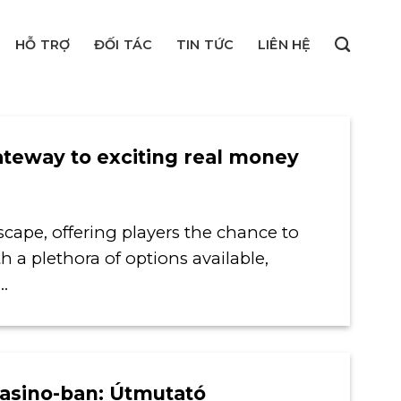
HỖ TRỢ
ĐỐI TÁC
TIN TỨC
LIÊN HỆ
ateway to exciting real money
ape, offering players the chance to
 a plethora of options available,
.
Casino-ban: Útmutató