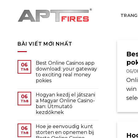
Skip
to
TRANG
content
BÀI VIẾT MỚI NHẤT
Bes
pok
Best Online Casinos app
06
download: your gateway
Th8
06/0
to exciting real money
Onli
pokies
win 
Hogyan kezdj el játszani
06
sele
a Magyar Online Casino-
Th8
ban: Útmutató
kezdőknek
Hoe je eenvoudig kunt
06
storten en opnemen bij
Th8
Hog