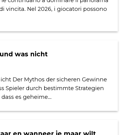
hine continuano a dominare il panorama
di vincita. Nel 2026, i giocatori possono
und was nicht
icht Der Mythos der sicheren Gewinne
ss Spieler durch bestimmte Strategien
 dass es geheime...
waar en wanneer je maar wilt