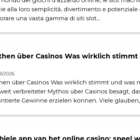
mondo dei giochi d’azzardo online, le slot mac
ie alla loro semplicità, divertimento e potenziale 
orare una vasta gamma di siti slot...
hen über Casinos Was wirklich stimmt 
8/2026
hen über Casinos Was wirklich stimmt und was n
weit verbreiteter Mythos über Casinos besagt, da
ntierte Gewinne erzielen können. Viele glauben,
iele app van het online casino: speel 