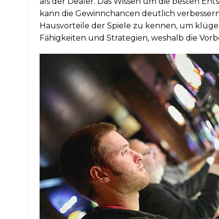
als der Dealer. Das Wissen um die besten Ent
kann die Gewinnchancen deutlich verbessern.
Hausvorteile der Spiele zu kennen, um klüger
Fähigkeiten und Strategien, weshalb die Vorb