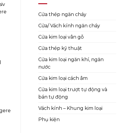
siv
ere
Cửa thép ngăn cháy
Cửa/ Vách kính ngăn cháy
Cửa kim loại vân gỗ
Cửa thép kỹ thuật
Cửa kim loại ngăn khí, ngăn
l
nước
Cửa kim loại cách âm
Cửa kim loại trượt tự động và
bán tự động
Vách kính – Khung kim loại
igere
Phụ kiện