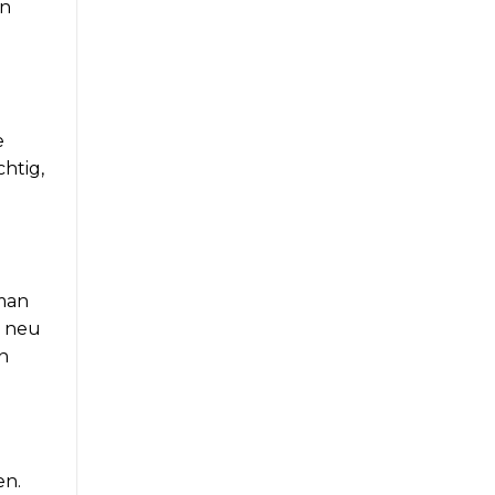
en
e
chtig,
 man
h neu
n
en.