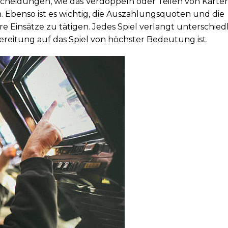
scheidungen, wie das Verdoppeln oder Teilen von Karten
 Ebenso ist es wichtig, die Auszahlungsquoten und die
e Einsätze zu tätigen. Jedes Spiel verlangt unterschied
ereitung auf das Spiel von höchster Bedeutung ist.