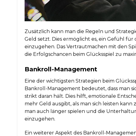
Zusätzlich kann man die Regeln und Strategi
Geld setzt. Dies ermöglicht es, ein Gefühl für 
einzugehen. Das Vertrautmachen mit den Spi
die Erfolgschancen beim Glücksspiel zu maxi
Bankroll-Management
Eine der wichtigsten Strategien beim Glückss
Bankroll-Management bedeutet, dass man sich 
strikt daran hält. Dies hilft, emotionale Ent
mehr Geld ausgibt, als man sich leisten kann
man auch länger spielen und die Unterhaltung
einzugehen.
Ein weiterer Aspekt des Bankroll-Managements 