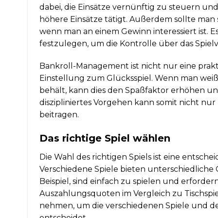
dabei, die Einsätze vernünftig zu steuern und
höhere Einsätze tätigt. Außerdem sollte man 
wenn man an einem Gewinn interessiert ist. Es
festzulegen, um die Kontrolle über das Spiel
Bankroll-Management ist nicht nur eine prakti
Einstellung zum Glücksspiel. Wenn man weiß,
behält, kann dies den Spaßfaktor erhöhen un
diszipliniertes Vorgehen kann somit nicht nu
beitragen.
Das richtige Spiel wählen
Die Wahl des richtigen Spiels ist eine entsche
Verschiedene Spiele bieten unterschiedlich
Beispiel, sind einfach zu spielen und erforde
Auszahlungsquoten im Vergleich zu Tischspiele
nehmen, um die verschiedenen Spiele und der
entscheidet.