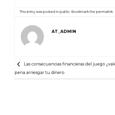
This entry was posted in
public
. Bookmark the
permalink
.
AT_ADMIN
Las consecuencias financieras del juego ¿val
pena arriesgar tu dinero