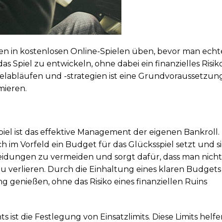
en in kostenlosen Online-Spielen üben, bevor man echt
das Spiel zu entwickeln, ohne dabei ein finanzielles Risik
elabläufen und -strategien ist eine Grundvoraussetzun
mieren.
piel ist das effektive Management der eigenen Bankroll.
im Vorfeld ein Budget für das Glücksspiel setzt und s
scheidungen zu vermeiden und sorgt dafür, dass man nicht
 zu verlieren. Durch die Einhaltung eines klaren Budget
 genießen, ohne das Risiko eines finanziellen Ruins
ist die Festlegung von Einsatzlimits. Diese Limits helfe