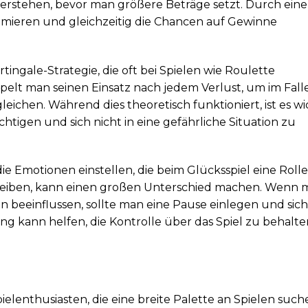
verstehen, bevor man größere Beträge setzt. Durch ein
nimieren und gleichzeitig die Chancen auf Gewinne
artingale-Strategie, die oft bei Spielen wie Roulette
elt man seinen Einsatz nach jedem Verlust, um im Fall
eichen. Während dies theoretisch funktioniert, ist es wi
htigen und sich nicht in eine gefährliche Situation zu
die Emotionen einstellen, die beim Glücksspiel eine Rolle
u bleiben, kann einen großen Unterschied machen. Wenn
n beeinflussen, sollte man eine Pause einlegen und sic
ng kann helfen, die Kontrolle über das Spiel zu behalte
ielenthusiasten, die eine breite Palette an Spielen such