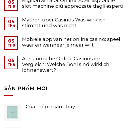
Migliori Siti Slot Online 2026: esplora le
05
slot machine più apprezzate dagli esperti
Th8
Mythen über Casinos Was wirklich
05
stimmt und was nicht
Th8
Mobiele app van het online casino: speel
05
waar en wanneer je maar wilt
Th8
Ausländische Online Casinos im
05
Vergleich: Welche Boni sind wirklich
Th8
lohnenswert?
SẢN PHẨM MỚI
Cửa thép ngăn cháy