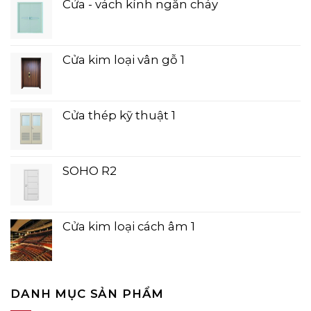
Cửa - vách kính ngăn cháy
Cửa kim loại vân gỗ 1
Cửa thép kỹ thuật 1
SOHO R2
Cửa kim loại cách âm 1
DANH MỤC SẢN PHẨM