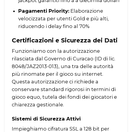
jackpot garantiti fino a a diecimila dollari
Pagamenti Priority:
Elaborazione
velocizzata per utenti Gold e più alti,
riducendo i delay fino al 70%
Certificazioni e Sicurezza dei Dati
Funzioniamo con la autorizzazione
rilasciata dal Governo di Curacao (ID di lic.
8048/JAZ2013-013), una tra delle autorità
più rinomate per il gioco su internet.
Questa autorizzazione ci richiede a
conservare standard rigorosi in termini di
gioco equo, tutela dei fondi dei giocatori e
chiarezza gestionale.
Sistemi di Sicurezza Attivi
Impieghiamo cifratura SSL a 128 bit per