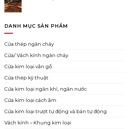
DANH MỤC SẢN PHẨM
Cửa thép ngăn cháy
Cửa/ Vách kính ngăn cháy
Cửa kim loại vân gỗ
Cửa thép kỹ thuật
Cửa kim loại ngăn khí, ngăn nước
Cửa kim loại cách âm
Cửa kim loại trượt tự động và bán tự động
Vách kính – Khung kim loại