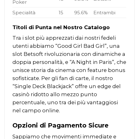
Poker
Specialità
15
95.6%
Entrambi
Titoli di Punta nel Nostro Catalogo
Tra i slot più apprezzati dai nostri fedeli
utenti abbiamo “Good Girl Bad Girl”, una
slot Betsoft rivoluzionaria con dinamiche a
doppia personalità, e “A Night in Paris”, che
unisce storia da cinema con feature bonus
sofisticate. Per gli fan di carte, il nostro
“Single Deck Blackjack” offre un edge del
casinò ridotto allo mezzo punto
percentuale, uno tra dei più vantaggiosi
nel campo online.
Opzioni di Pagamento Sicure
Sappiamo che movimenti immediate e