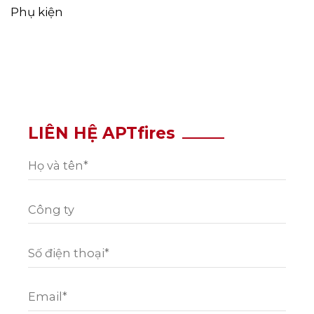
Phụ kiện
LIÊN HỆ APTfires