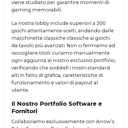
viene studiato per garantire momenti di
gaming memorabili.
La nostra lobby include superiori a 200
giochi attentamente scelti, andando dalle
macchinette classiche classiche ai giochi
da tavolo più avanzati. Non ci fermiamo ad
raccogliere titoli: curiamo manualmente
ogni aggiunta al nostro esclusivo portfolio,
verificando che soddisfi i nostri standard
alti in fatto di grafica, caratteristiche di
funzionamento e valori di payout al
utente.
Il Nostro Portfolio Software e
Fornitori
Collaboriamo esclusivamente con Arrow’s