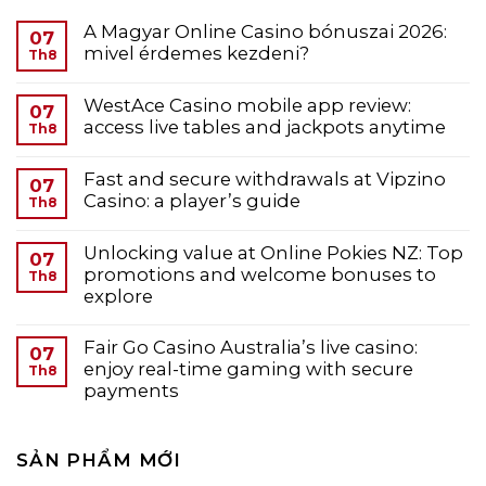
A Magyar Online Casino bónuszai 2026:
07
mivel érdemes kezdeni?
Th8
WestAce Casino mobile app review:
07
access live tables and jackpots anytime
Th8
Fast and secure withdrawals at Vipzino
07
Casino: a player’s guide
Th8
Unlocking value at Online Pokies NZ: Top
07
promotions and welcome bonuses to
Th8
explore
Fair Go Casino Australia’s live casino:
07
enjoy real-time gaming with secure
Th8
payments
SẢN PHẨM MỚI