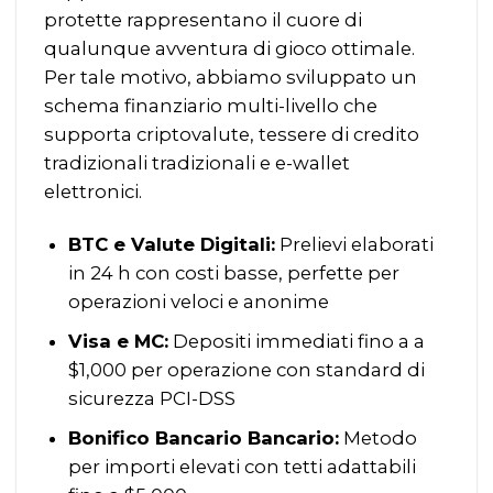
protette rappresentano il cuore di
qualunque avventura di gioco ottimale.
Per tale motivo, abbiamo sviluppato un
schema finanziario multi-livello che
supporta criptovalute, tessere di credito
tradizionali tradizionali e e-wallet
elettronici.
BTC e Valute Digitali:
Prelievi elaborati
in 24 h con costi basse, perfette per
operazioni veloci e anonime
Visa e MC:
Depositi immediati fino a a
$1,000 per operazione con standard di
sicurezza PCI-DSS
Bonifico Bancario Bancario:
Metodo
per importi elevati con tetti adattabili