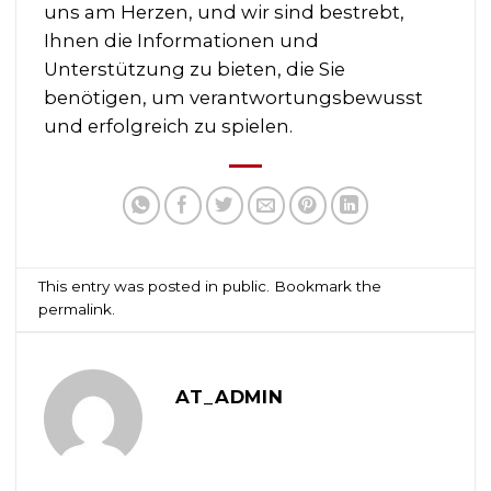
uns am Herzen, und wir sind bestrebt,
Ihnen die Informationen und
Unterstützung zu bieten, die Sie
benötigen, um verantwortungsbewusst
und erfolgreich zu spielen.
This entry was posted in
public
. Bookmark the
permalink
.
AT_ADMIN