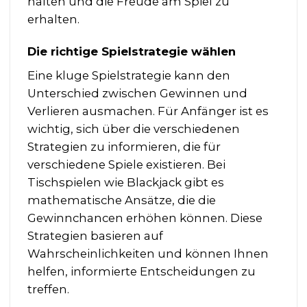
halten und die Freude am Spiel zu
erhalten.
Die richtige Spielstrategie wählen
Eine kluge Spielstrategie kann den
Unterschied zwischen Gewinnen und
Verlieren ausmachen. Für Anfänger ist es
wichtig, sich über die verschiedenen
Strategien zu informieren, die für
verschiedene Spiele existieren. Bei
Tischspielen wie Blackjack gibt es
mathematische Ansätze, die die
Gewinnchancen erhöhen können. Diese
Strategien basieren auf
Wahrscheinlichkeiten und können Ihnen
helfen, informierte Entscheidungen zu
treffen.