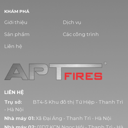
KHÁM PHÁ
Giới thiệu
Dịch vụ
Sản phẩm
Các công trình
Liên hệ
LIÊN HỆ
Trụ sở:
BT4-5 Khu đô thị Tứ Hiệp - Thanh Trì
- Hà Nội
Nhà máy 01:
Xã Đại Áng - Thanh Trì - Hà Nội
Nhà máy 02:
01D7 KCN Ngọc Hồi - Thanh Trì - Hà