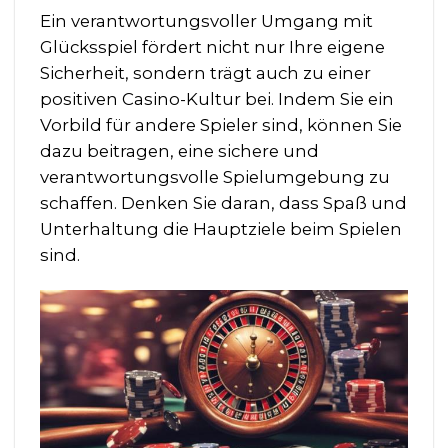
Ein verantwortungsvoller Umgang mit
Glücksspiel fördert nicht nur Ihre eigene
Sicherheit, sondern trägt auch zu einer
positiven Casino-Kultur bei. Indem Sie ein
Vorbild für andere Spieler sind, können Sie
dazu beitragen, eine sichere und
verantwortungsvolle Spielumgebung zu
schaffen. Denken Sie daran, dass Spaß und
Unterhaltung die Hauptziele beim Spielen
sind.