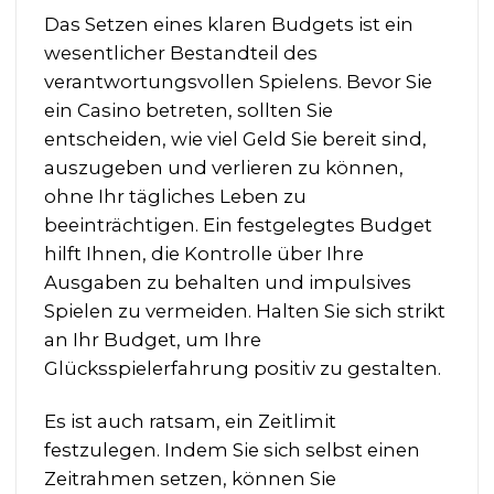
Das Setzen eines klaren Budgets ist ein
wesentlicher Bestandteil des
verantwortungsvollen Spielens. Bevor Sie
ein Casino betreten, sollten Sie
entscheiden, wie viel Geld Sie bereit sind,
auszugeben und verlieren zu können,
ohne Ihr tägliches Leben zu
beeinträchtigen. Ein festgelegtes Budget
hilft Ihnen, die Kontrolle über Ihre
Ausgaben zu behalten und impulsives
Spielen zu vermeiden. Halten Sie sich strikt
an Ihr Budget, um Ihre
Glücksspielerfahrung positiv zu gestalten.
Es ist auch ratsam, ein Zeitlimit
festzulegen. Indem Sie sich selbst einen
Zeitrahmen setzen, können Sie