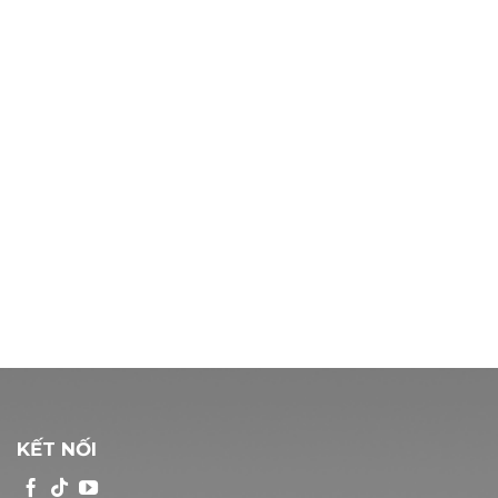
KẾT NỐI