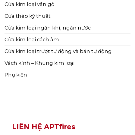
Cửa kim loại vân gỗ
Cửa thép kỹ thuật
Cửa kim loại ngăn khí, ngăn nước
Cửa kim loại cách âm
Cửa kim loại trượt tự động và bán tự động
Vách kính – Khung kim loại
Phụ kiện
LIÊN HỆ APTfires