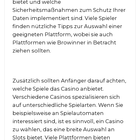
bietet und welche
Sicherheitsmaßnahmen zum Schutz Ihrer
Daten implementiert sind. Viele Spieler
finden nützliche Tipps zur Auswahl einer
geeigneten Plattform, wobei sie auch
Plattformen wie
Browinner
in Betracht
ziehen sollten.
Zusätzlich sollten Anfänger darauf achten,
welche Spiele das Casino anbietet.
Verschiedene Casinos spezialisieren sich
auf unterschiedliche Spielarten. Wenn Sie
beispielsweise an Spielautomaten
interessiert sind, ist es sinnvoll, ein Casino
zu wählen, das eine breite Auswahl an
Slots bietet. Viele Plattformen bieten