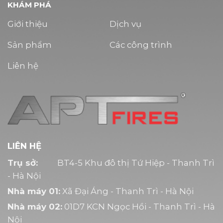
KHÁM PHÁ
Giới thiệu
Dịch vụ
Sản phẩm
Các công trình
Liên hệ
LIÊN HỆ
Trụ sở:
BT4-5 Khu đô thị Tứ Hiệp - Thanh Trì
- Hà Nội
Nhà máy 01:
Xã Đại Áng - Thanh Trì - Hà Nội
Nhà máy 02:
01D7 KCN Ngọc Hồi - Thanh Trì - Hà
Nội