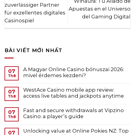
Winaura: Tu Aliado de
zuverlässiger Partner
Apuestas en el Universo
für exzellentes digitales
del Gaming Digital
Casinospiel
BÀI VIẾT MỚI NHẤT
A Magyar Online Casino bónuszai 2026:
07
mivel érdemes kezdeni?
Th8
WestAce Casino mobile app review:
07
access live tables and jackpots anytime
Th8
Fast and secure withdrawals at Vipzino
07
Casino: a player’s guide
Th8
Unlocking value at Online Pokies NZ: Top
07