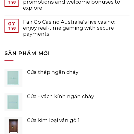
promotions and welcome bonuses to
Th8
explore
Fair Go Casino Australia’s live casino:
07
enjoy real-time gaming with secure
Th8
payments
SẢN PHẨM MỚI
Cửa thép ngăn cháy
Cửa - vách kính ngăn cháy
Cửa kim loại vân gỗ 1