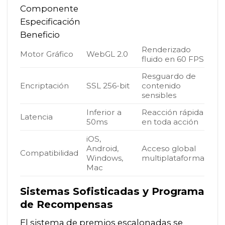
Componente
Especificación
Beneficio
Renderizado
Motor Gráfico
WebGL 2.0
fluido en 60 FPS
Resguardo de
Encriptación
SSL 256-bit
contenido
sensibles
Inferior a
Reacción rápida
Latencia
50ms
en toda acción
iOS,
Android,
Acceso global
Compatibilidad
Windows,
multiplataforma
Mac
Sistemas Sofisticadas y Programa
de Recompensas
El sistema de premios escalonadas se