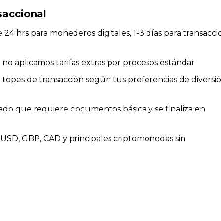
saccional
24 hrs para monederos digitales, 1-3 días para transacci
o aplicamos tarifas extras por procesos estándar
 topes de transacción según tus preferencias de diversi
do que requiere documentos básica y se finaliza en
USD, GBP, CAD y principales criptomonedas sin