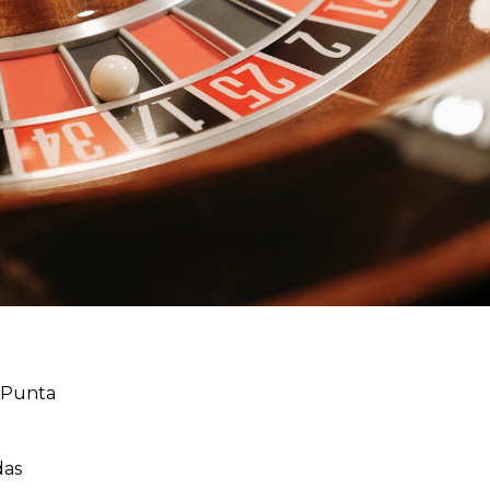
e Punta
das