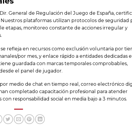
ales
Dir. General de Regulación del Juego de España, certif
 Nuestros plataformas utilizan protocolos de seguridad 
 etapas, monitoreo constante de acciones irregular y
.
se refleja en recursos como exclusión voluntaria por ti
manales/por mes, y enlace rápido a entidades dedicadas 
ntiene guardada con marcas temporales comprobables,
desde el panel de jugador.
 por medio de chat en tiempo real, correo electrónico dig
s han completado capacitación profesional para atender
 con responsabilidad social en media bajo a 3 minutos.