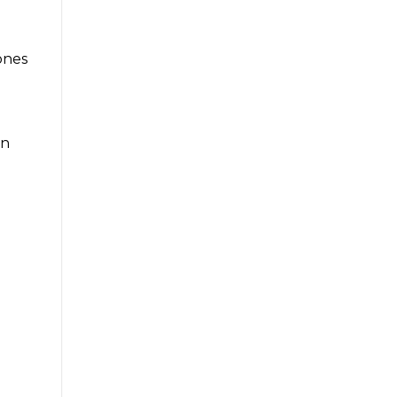
ones
ón