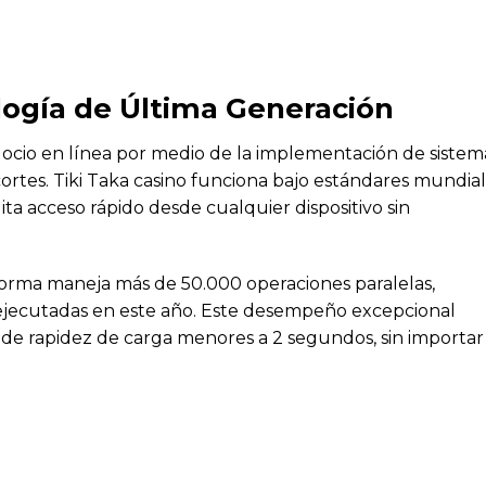
ogía de Última Generación
 ocio en línea por medio de la implementación de sistem
ortes.
Tiki Taka casino
funciona bajo estándares mundial
ta acceso rápido desde cualquier dispositivo sin
forma maneja más de 50.000 operaciones paralelas,
 ejecutadas en este año. Este desempeño excepcional
de rapidez de carga menores a 2 segundos, sin importar