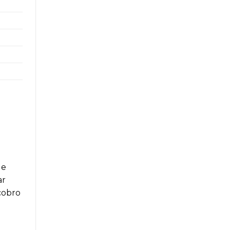
de
ar
cobro