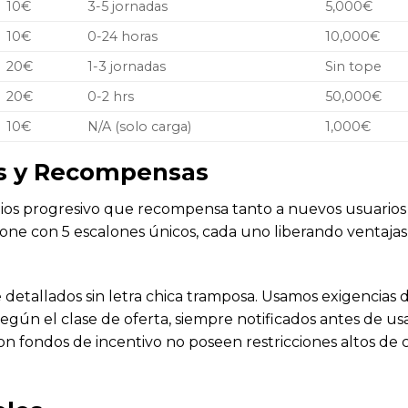
10€
3-5 jornadas
5,000€
10€
0-24 horas
10,000€
20€
1-3 jornadas
Sin tope
20€
0-2 hrs
50,000€
10€
N/A (solo carga)
1,000€
s y Recompensas
os progresivo que recompensa tanto a nuevos usuarios
pone con 5 escalones únicos, cada uno liberando ventajas
detallados sin letra chica tramposa. Usamos exigencias 
egún el clase de oferta, siempre notificados antes de us
n fondos de incentivo no poseen restricciones altos de 