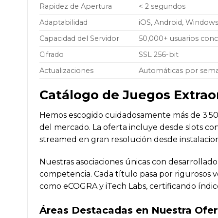
Rapidez de Apertura
< 2 segundos
Adaptabilidad
iOS, Android, Windows
Capacidad del Servidor
50,000+ usuarios con
Cifrado
SSL 256-bit
Actualizaciones
Automáticas por sem
Catálogo de Juegos Extrao
Hemos escogido cuidadosamente más de 3.500
del mercado. La oferta incluye desde slots co
streamed en gran resolución desde instalacio
Nuestras asociaciones únicas con desarrollad
competencia. Cada título pasa por rigurosos ve
como eCOGRA y iTech Labs, certificando índice
Áreas Destacadas en Nuestra Ofer