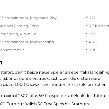
 Entertainment, Pragmatic Play
96,2%
lutions Gaming, Ezugi
98,7 Prozen
rogaming, Play’n Go
97.3%
t Entertainment, Microgaming
94.8%
on Interactive
95,5%
n
ltet, damit beide neue Spieler als ebenfalls langjähri
nsbonus dehnt erstreckt sich über die ersten viere
is zu 1.000 € sowie zweihundert Freispiele erreichen.
 maximal 250€ plus 50 Freispiele zum Book der Toten
00 Euro zuzüglich 50 Free Spins bei Starburst