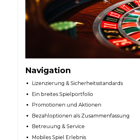
Navigation
Lizenzierung & Sicherheitsstandards
Ein breites Spielportfolio
Promotionen und Aktionen
Bezahloptionen als Zusammenfassung
Betreuung & Service
Mobiles Spiel Erlebnis