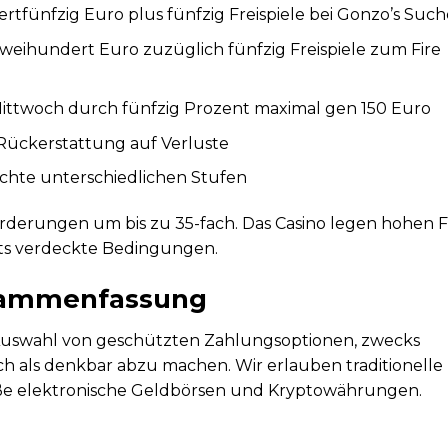
tfünfzig Euro plus fünfzig Freispiele bei Gonzo’s Such
 zweihundert Euro zuzüglich fünfzig Freispiele zum Fire
ttwoch durch fünfzig Prozent maximal gen 150 Euro
Rückerstattung auf Verluste
chte unterschiedlichen Stufen
orderungen um bis zu 35-fach. Das Casino legen hohen 
ts verdeckte Bedingungen.
usammenfassung
 Auswahl von geschützten Zahlungsoptionen, zwecks
als denkbar abzu machen. Wir erlauben traditionelle
e elektronische Geldbörsen und Kryptowährungen.