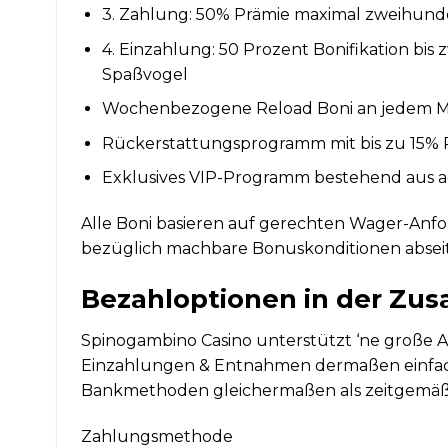
3. Zahlung: 50% Prämie maximal zweihunder
4. Einzahlung: 50 Prozent Bonifikation bis
Spaßvogel
Wochenbezogene Reload Boni an jedem Mi
Rückerstattungsprogramm mit bis zu 15% 
Exklusives VIP-Programm bestehend aus a
Alle Boni basieren auf gerechten Wager-Anf
bezüglich machbare Bonuskonditionen absei
Bezahloptionen in der Z
Spinogambino Casino unterstützt ‘ne große
Einzahlungen & Entnahmen dermaßen einfach 
Bankmethoden gleichermaßen als zeitgemäß
Zahlungsmethode