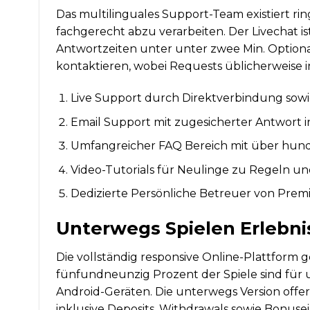
Das multilinguales Support-Team existiert r
fachgerecht abzu verarbeiten. Der Livechat 
Antwortzeiten unter unter zwee Min. Option
kontaktieren, wobei Requests üblicherweise i
Live Support durch Direktverbindung sowi
Email Support mit zugesicherter Antwort 
Umfangreicher FAQ Bereich mit über hunde
Video-Tutorials für Neulinge zu Regeln u
Dedizierte Persönliche Betreuer von Prem
Unterwegs Spielen Erlebni
Die vollständig responsive Online-Plattform g
fünfundneunzig Prozent der Spiele sind für u
Android-Geräten. Die unterwegs Version offer
inklusive Deposits, Withdrawals sowie Bonuse