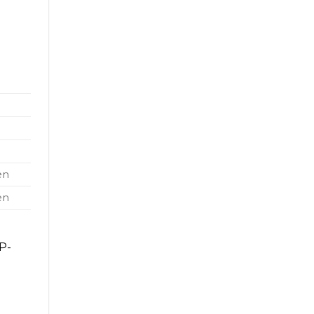
en
en
P-