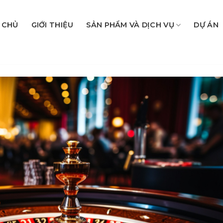
 CHỦ
GIỚI THIỆU
SẢN PHẨM VÀ DỊCH VỤ
DỰ ÁN