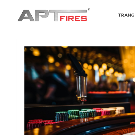
Skip
to
TRANG
content