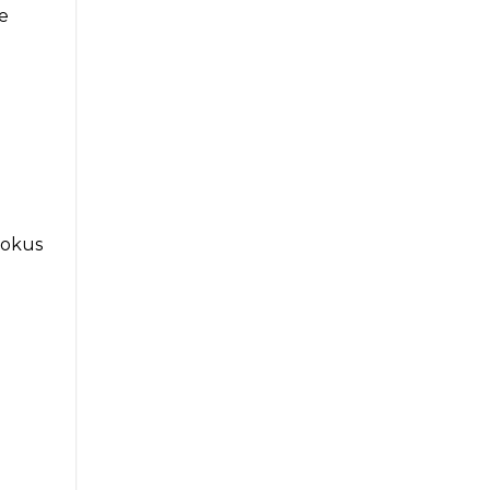
e
Fokus