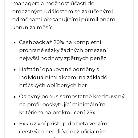
managera a možnost účasti do
omezeným událostem se zaručenými
odměnami přesahujícími půlmilionem
korun za měsíc.
Cashback až 20% na kompletní
prohrané sázky žádných omezení
nejvyšší hodnoty zpětných peněz
Hafttání opakované odměny s
individuálními akcemi na základě
hráčských oblíbených her
Oslavný bonus samostatně kredituvaný
na profil poskytující minimálním
kritériem na prokroucení 25x
Exkluzivní přístup do beta verzím
čerstvých her dříve než oficiálním