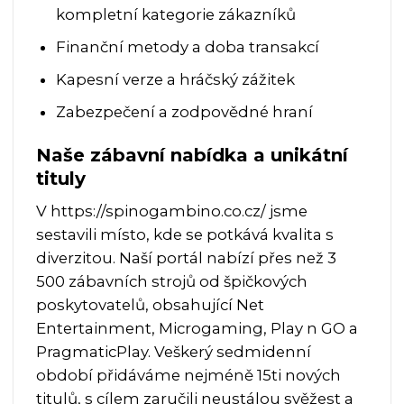
kompletní kategorie zákazníků
Finanční metody a doba transakcí
Kapesní verze a hráčský zážitek
Zabezpečení a zodpovědné hraní
Naše zábavní nabídka a unikátní
tituly
V
https://spinogambino.co.cz/
jsme
sestavili místo, kde se potkává kvalita s
diverzitou. Naší portál nabízí přes než 3
500 zábavních strojů od špičkových
poskytovatelů, obsahující Net
Entertainment, Microgaming, Play n GO a
PragmaticPlay. Veškerý sedmidenní
období přidáváme nejméně 15ti nových
titulů, s cílem zaručili neustálou svěžest a