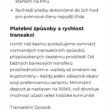
startem na trhu
Rychlejší platby dokončené do 2ch hod
pro prémiové členy nejvyšší třída
Platební způsoby a rychlost
transakcí
Uvnitř náš kasínu poskytujeme osmnáct
rozmanitých transakčních způsobů
přizpůsobených českému prostředí. Od
běžných bankových transferů
prostřednictvím e- wallety až směrem ke
kryptoměny – každý jeden zákazník objeví
svojí preferovanou variantu. Minimální
depozit je nastaven na 100Kč, což dovoluje
možnost účasti velké hráčské komunitě.
Transakční Způsob