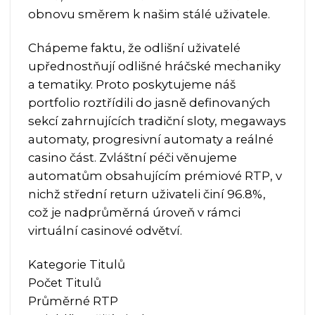
obnovu směrem k našim stálé uživatele.
Chápeme faktu, že odlišní uživatelé
upřednostňují odlišné hráčské mechaniky
a tematiky. Proto poskytujeme náš
portfolio roztřídili do jasně definovaných
sekcí zahrnujících tradiční sloty, megaways
automaty, progresivní automaty a reálné
casino část. Zvláštní péči věnujeme
automatům obsahujícím prémiové RTP, v
nichž střední return uživateli činí 96.8%,
což je nadprůměrná úroveň v rámci
virtuální casinové odvětví.
Kategorie Titulů
Počet Titulů
Průměrné RTP