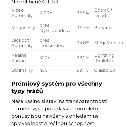
Nejoblíbenější Titul
Video
Book Of
2100+
96.5%
Automaty
Dead
přes
Megacesty
96.7%
Bonanza
čtyřistapadesát
Jackpot
přes
94.8%
MegaMoolah
Automaty
stoosmdesát
Reálné
Lightning
320+
98,2%
Kasíno
Roulette
Stolní Hry
450+
99,1%
Classic BJ
Prémiový systém pro všechny
typy hráčů
Naše kasino si staví na transparentnosti
odměnových požadavků. Kompletní
bonusy jsou navrženy s ohledem na
spravedlnost a reálnou schopnost