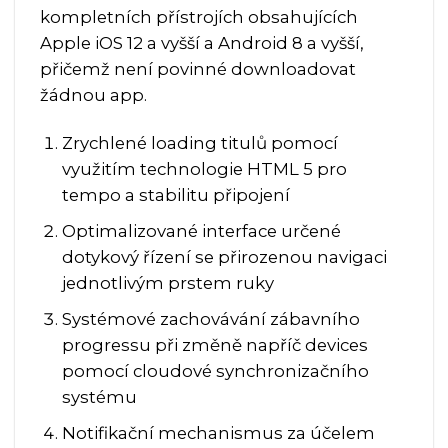
kompletních přístrojích obsahujících
Apple iOS 12 a vyšší a Android 8 a vyšší,
přičemž není povinné downloadovat
žádnou app.
Zrychlené loading titulů pomocí
využitím technologie HTML 5 pro
tempo a stabilitu připojení
Optimalizované interface určené
dotykový řízení se přirozenou navigaci
jednotlivým prstem ruky
Systémové zachovávání zábavního
progressu při změně napříč devices
pomocí cloudové synchronizačního
systému
Notifikační mechanismus za účelem