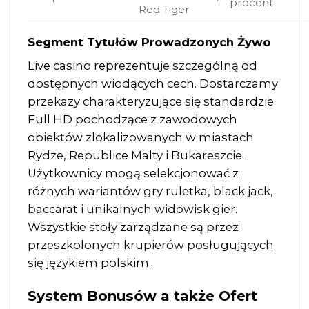
procent
Red Tiger
Segment Tytułów Prowadzonych Żywo
Live casino reprezentuje szczególną od
dostępnych wiodących cech. Dostarczamy
przekazy charakteryzujące się standardzie
Full HD pochodzące z zawodowych
obiektów zlokalizowanych w miastach
Rydze, Republice Malty i Bukareszcie.
Użytkownicy mogą selekcjonować z
różnych wariantów gry ruletka, black jack,
baccarat i unikalnych widowisk gier.
Wszystkie stoły zarządzane są przez
przeszkolonych krupierów posługujących
się językiem polskim.
System Bonusów a także Ofert