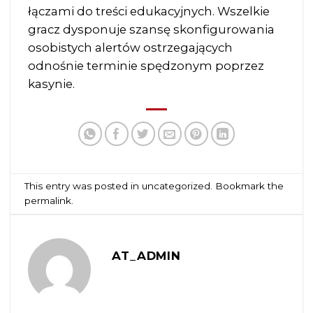
łączami do treści edukacyjnych. Wszelkie
gracz dysponuje szansę skonfigurowania
osobistych alertów ostrzegających
odnośnie terminie spędzonym poprzez
kasynie.
This entry was posted in
uncategorized
. Bookmark the
permalink
.
AT_ADMIN