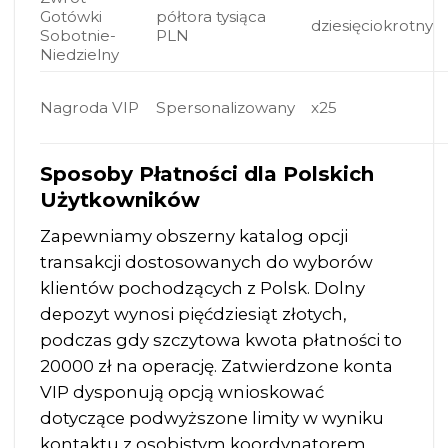
Gotówki
półtora tysiąca
dziesięciokrotny
Sobotnie-
PLN
Niedzielny
Nagroda VIP
Spersonalizowany
x25
Sposoby Płatności dla Polskich
Użytkowników
Zapewniamy obszerny katalog opcji
transakcji dostosowanych do wyborów
klientów pochodzących z Polsk. Dolny
depozyt wynosi pięćdziesiąt złotych,
podczas gdy szczytowa kwota płatności to
20000 zł na operację. Zatwierdzone konta
VIP dysponują opcją wnioskować
dotyczące podwyższone limity w wyniku
kontaktu z osobistym koordynatorem.