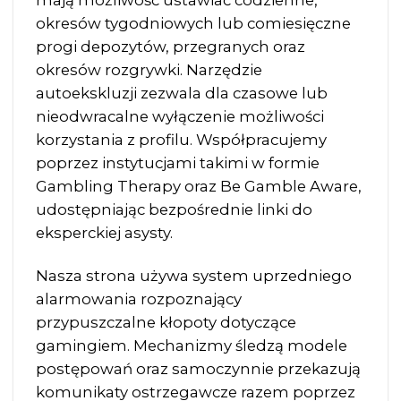
mają możliwość ustawiać codzienne,
okresów tygodniowych lub comiesięczne
progi depozytów, przegranych oraz
okresów rozgrywki. Narzędzie
autoekskluzji zezwala dla czasowe lub
nieodwracalne wyłączenie możliwości
korzystania z profilu. Współpracujemy
poprzez instytucjami takimi w formie
Gambling Therapy oraz Be Gamble Aware,
udostępniając bezpośrednie linki do
eksperckiej asysty.
Nasza strona używa system uprzedniego
alarmowania rozpoznający
przypuszczalne kłopoty dotyczące
gamingiem. Mechanizmy śledzą modele
postępowań oraz samoczynnie przekazują
komunikaty ostrzegawcze razem poprzez