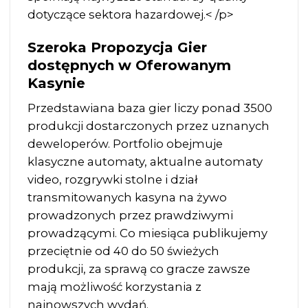
dotyczące sektora hazardowej.< /p>
Szeroka Propozycja Gier
dostępnych w Oferowanym
Kasynie
Przedstawiana baza gier liczy ponad 3500
produkcji dostarczonych przez uznanych
deweloperów. Portfolio obejmuje
klasyczne automaty, aktualne automaty
video, rozgrywki stolne i dział
transmitowanych kasyna na żywo
prowadzonych przez prawdziwymi
prowadzącymi. Co miesiąca publikujemy
przeciętnie od 40 do 50 świeżych
produkcji, za sprawą co gracze zawsze
mają możliwość korzystania z
najnowszych wydań.