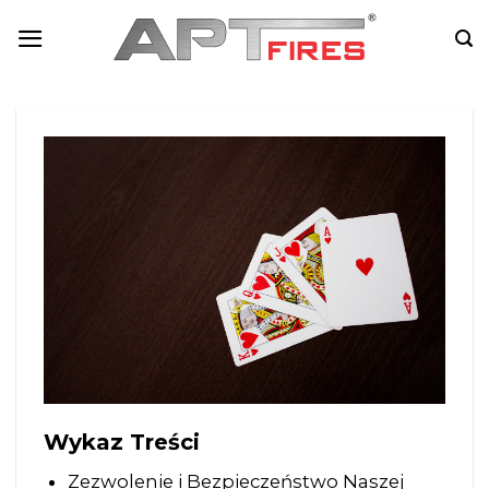
Skip
to
content
Wykaz Treści
Zezwolenie i Bezpieczeństwo Naszej