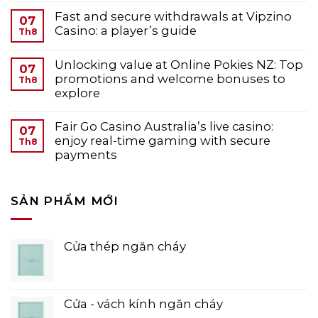
Fast and secure withdrawals at Vipzino
07
Casino: a player’s guide
Th8
Unlocking value at Online Pokies NZ: Top
07
promotions and welcome bonuses to
Th8
explore
Fair Go Casino Australia’s live casino:
07
enjoy real-time gaming with secure
Th8
payments
SẢN PHẨM MỚI
Cửa thép ngăn cháy
Cửa - vách kính ngăn cháy