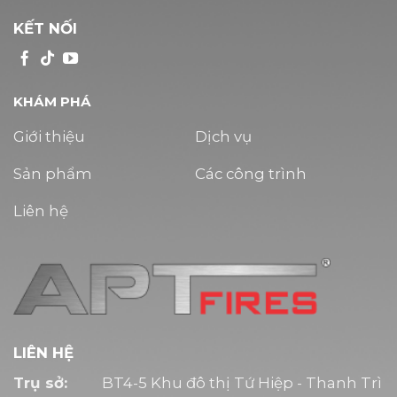
KẾT NỐI
KHÁM PHÁ
Giới thiệu
Dịch vụ
Sản phẩm
Các công trình
Liên hệ
LIÊN HỆ
Trụ sở:
BT4-5 Khu đô thị Tứ Hiệp - Thanh Trì