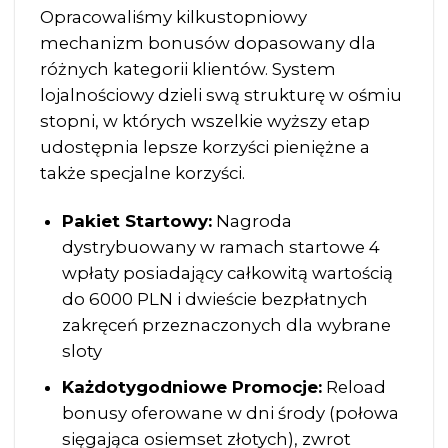
Opracowaliśmy kilkustopniowy
mechanizm bonusów dopasowany dla
różnych kategorii klientów. System
lojalnościowy dzieli swą strukturę w ośmiu
stopni, w których wszelkie wyższy etap
udostępnia lepsze korzyści pieniężne a
także specjalne korzyści.
Pakiet Startowy:
Nagroda
dystrybuowany w ramach startowe 4
wpłaty posiadający całkowitą wartością
do 6000 PLN i dwieście bezpłatnych
zakręceń przeznaczonych dla wybrane
sloty
Każdotygodniowe Promocje:
Reload
bonusy oferowane w dni środy (połowa
sięgająca osiemset złotych), zwrot