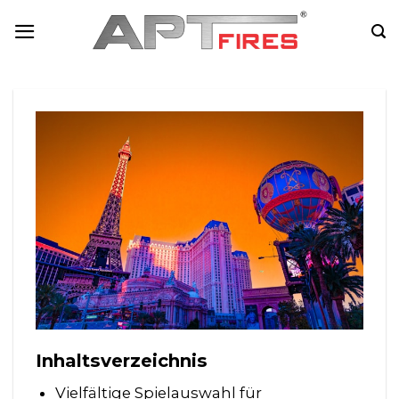
Skip
to
content
Inhaltsverzeichnis
Vielfältige Spielauswahl für