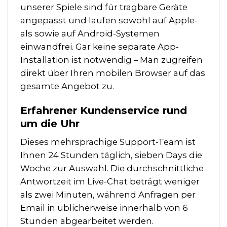
unserer Spiele sind für tragbare Geräte
angepasst und laufen sowohl auf Apple-
als sowie auf Android-Systemen
einwandfrei. Gar keine separate App-
Installation ist notwendig – Man zugreifen
direkt über Ihren mobilen Browser auf das
gesamte Angebot zu.
Erfahrener Kundenservice rund
um die Uhr
Dieses mehrsprachige Support-Team ist
Ihnen 24 Stunden täglich, sieben Days die
Woche zur Auswahl. Die durchschnittliche
Antwortzeit im Live-Chat beträgt weniger
als zwei Minuten, während Anfragen per
Email in üblicherweise innerhalb von 6
Stunden abgearbeitet werden.