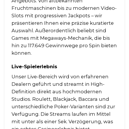
Angebots. Von altbekannten
Fruchtmaschinen bis zu modernen Video-
Slots mit progressiven Jackpots – wir
präsentieren Ihnen eine präzise kuratierte
Auswahl. Außerordentlich beliebt sind
Games mit Megaways-Mechanik, die bis
hin zu 117.649 Gewinnwege pro Spin bieten
können.
Live-Spielerlebnis
Unser Live-Bereich wird von erfahrenen
Dealern geführt und streamt in High-
Definition direkt aus hochmodernen
Studios. Roulett, Blackjack, Baccara und
unterschiedliche Poker-Varianten sind zur
Verfügung. Die Streams laufen im Mittel
mit unter als einer Sek. Verzögerung, was
ein echtes Casinoerlebnis bietet.