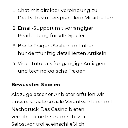
Chat mit direkter Verbindung zu
Deutsch-Muttersprachlern Mitarbeitern
Email-Support mit vorrangiger
Bearbeitung für VIP-Spieler
Breite Fragen-Sektion mit über
hundertfünfzig detaillierten Artikeln
Videotutorials für gängige Anliegen
und technologische Fragen
Bewusstes Spielen
Als zugelassener Anbieter erfüllen wir
unsere soziale soziale Verantwortung mit
Nachdruck. Das Casino bieten
verschiedene Instrumente zur
Selbstkontrolle, einschließlich