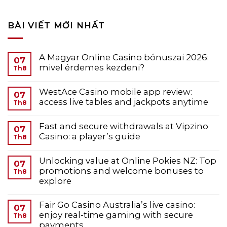
BÀI VIẾT MỚI NHẤT
A Magyar Online Casino bónuszai 2026:
07
mivel érdemes kezdeni?
Th8
WestAce Casino mobile app review:
07
access live tables and jackpots anytime
Th8
Fast and secure withdrawals at Vipzino
07
Casino: a player’s guide
Th8
Unlocking value at Online Pokies NZ: Top
07
promotions and welcome bonuses to
Th8
explore
Fair Go Casino Australia’s live casino:
07
enjoy real-time gaming with secure
Th8
payments