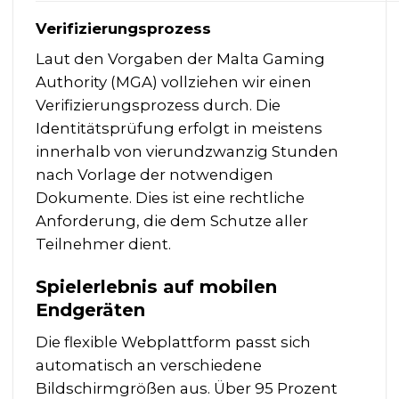
Verifizierungsprozess
Laut den Vorgaben der Malta Gaming
Authority (MGA) vollziehen wir einen
Verifizierungsprozess durch. Die
Identitätsprüfung erfolgt in meistens
innerhalb von vierundzwanzig Stunden
nach Vorlage der notwendigen
Dokumente. Dies ist eine rechtliche
Anforderung, die dem Schutze aller
Teilnehmer dient.
Spielerlebnis auf mobilen
Endgeräten
Die flexible Webplattform passt sich
automatisch an verschiedene
Bildschirmgrößen aus. Über 95 Prozent