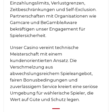
Einzahlungslimits, Verlustgrenzen,
Zeitbeschränkungen und Self-Exclusion.
Partnerschaften mit Organisationen wie
Gamcare und BeGambleAware
bekräftigen unser Engagement für
Spielersicherheit.
Unser Casino vereint technische
Meisterschaft mit einem
kundenorientierten Ansatz. Die
Verschmelzung aus
abwechslungsreichem Spieleangebot,
fairen Bonusbedingungen und
zuverlässigem Service kreiert eine seriöse
Umgebung für wählerische Spieler, die
Wert auf Güte und Schutz legen.