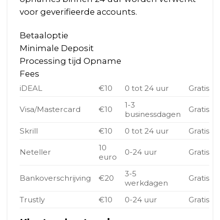
voor geverifieerde accounts.
Betaaloptie
Minimale Deposit
Processing tijd Opname
Fees
iDEAL
€10
0 tot 24 uur
Gratis
1-3
Visa/Mastercard
€10
Gratis
businessdagen
Skrill
€10
0 tot 24 uur
Gratis
10
Neteller
0-24 uur
Gratis
euro
3-5
Bankoverschrijving
€20
Gratis
werkdagen
Trustly
€10
0-24 uur
Gratis