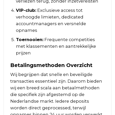
verliezen terug, zonder inzetvereisten
VIP-club:
Exclusieve access tot
verhoogde limieten, dedicated
accountmanagers en versnelde
opnames
Toernooien:
Frequente competities
met klassementen en aantrekkelijke
prijzen
Betalingsmethoden Overzicht
Wij begrijpen dat snelle en beveiligde
transacties essentieel zijn. Daarom bieden
wij een breed scala aan betaalmethoden
die specifiek zijn afgestemd op de
Nederlandse markt. Iedere deposits
worden direct geprocessed, terwijl
opnames binnen 24 uur worden verwerkt