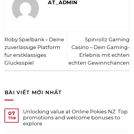
AT_ADMIN
Roby Spielbank – Deine
Spinrollz Gaming
zuverlässige Platform
Casino – Dein Gaming-
für erstklassiges
Erlebnis mit echten
Glücksspiel
echten Gewinnchancen
BÀI VIẾT MỚI NHẤT
Unlocking value at Online Pokies NZ: Top
07
promotions and welcome bonuses to
Th8
explore