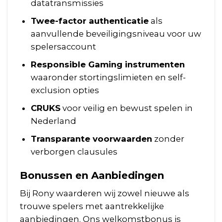
datatransmissies
Twee-factor authenticatie
als
aanvullende beveiligingsniveau voor uw
spelersaccount
Responsible Gaming instrumenten
waaronder stortingslimieten en self-
exclusion opties
CRUKS
voor veilig en bewust spelen in
Nederland
Transparante voorwaarden
zonder
verborgen clausules
Bonussen en Aanbiedingen
Bij Rony waarderen wij zowel nieuwe als
trouwe spelers met aantrekkelijke
aanbiedingen. Ons welkomstbonus is