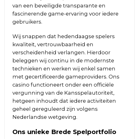
van een beveiligde transparante en
fascinerende game-ervaring voor iedere
gebruikers.
Wij snappen dat hedendaagse spelers
kwaliteit, vertrouwbaarheid en
verscheidenheid verlangen. Hierdoor
beleggen wij continu in de modernste
technieken en werken wij enkel samen
met gecertificeerde gameproviders. Ons
casino functioneert onder een officiële
vergunning van de Kansspelautoriteit,
hetgeen inhoudt dat iedere activiteiten
geheel gereguleerd zijn volgens
Nederlandse wetgeving.
Ons unieke Brede Spelportfolio