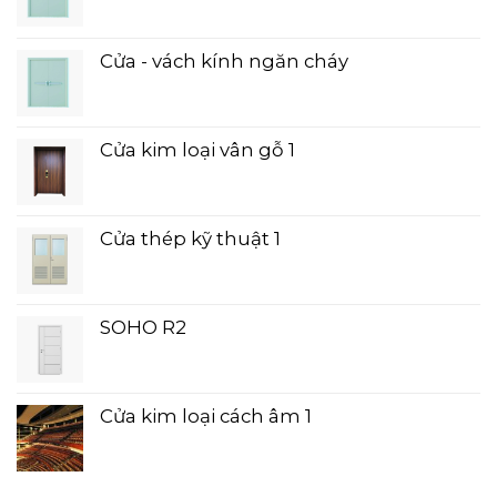
Cửa - vách kính ngăn cháy
Cửa kim loại vân gỗ 1
Cửa thép kỹ thuật 1
SOHO R2
Cửa kim loại cách âm 1