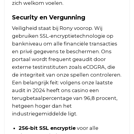
zich welkom voelen.
Security en Vergunning
Veiligheid staat bij Rony voorop. Wij
gebruiken SSL-encryptietechnologie op
bankniveau om alle financiële transacties
en privé gegevens te beschermen. Ons
portaal wordt frequent geaudit door
externe testinstituten zoals eCOGRA, die
de integriteit van onze spellen controleren.
Een belangrijk feit: volgens onze laatste
audit in 2024 heeft ons casino een
terugbetaalpercentage van 96,8 procent,
hetgeen hoger dan het
industriegemiddelde ligt.
256-bit SSL encryptie
voor alle