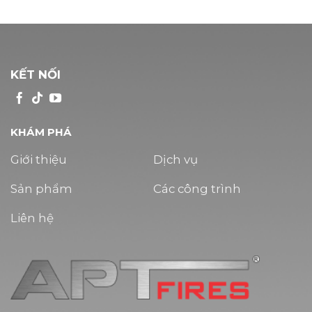
KẾT NỐI
KHÁM PHÁ
Giới thiệu
Dịch vụ
Sản phẩm
Các công trình
Liên hệ