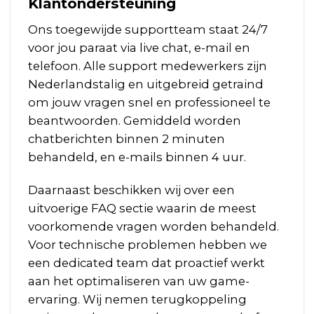
Klantondersteuning
Ons toegewijde supportteam staat 24/7
voor jou paraat via live chat, e-mail en
telefoon. Alle support medewerkers zijn
Nederlandstalig en uitgebreid getraind
om jouw vragen snel en professioneel te
beantwoorden. Gemiddeld worden
chatberichten binnen 2 minuten
behandeld, en e-mails binnen 4 uur.
Daarnaast beschikken wij over een
uitvoerige FAQ sectie waarin de meest
voorkomende vragen worden behandeld.
Voor technische problemen hebben we
een dedicated team dat proactief werkt
aan het optimaliseren van uw game-
ervaring. Wij nemen terugkoppeling