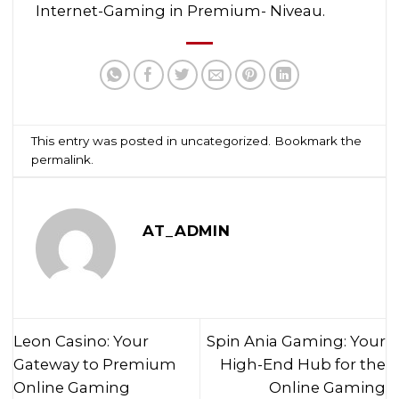
Internet-Gaming in Premium- Niveau.
This entry was posted in
uncategorized
. Bookmark the
permalink
.
AT_ADMIN
Leon Casino: Your
Spin Ania Gaming: Your
Gateway to Premium
High-End Hub for the
Online Gaming
Online Gaming