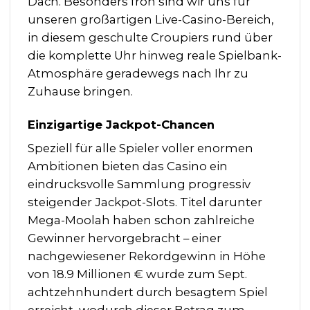
Dach. Besonders froh sind wir uns für
unseren großartigen Live-Casino-Bereich,
in diesem geschulte Croupiers rund über
die komplette Uhr hinweg reale Spielbank-
Atmosphäre geradewegs nach Ihr zu
Zuhause bringen.
Einzigartige Jackpot-Chancen
Speziell für alle Spieler voller enormen
Ambitionen bieten das Casino ein
eindrucksvolle Sammlung progressiv
steigender Jackpot-Slots. Titel darunter
Mega-Moolah haben schon zahlreiche
Gewinner hervorgebracht – einer
nachgewiesener Rekordgewinn in Höhe
von 18.9 Millionen € wurde zum Sept.
achtzehnhundert durch besagtem Spiel