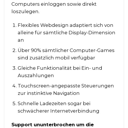
Computers einloggen sowie direkt
loszulegen.
Flexibles Webdesign adaptiert sich von
alleine für sämtliche Display-Dimension
an
Über 90% sämtlicher Computer-Games
sind zusätzlich mobil verfügbar
Gleiche Funktionalität bei Ein- und
Auszahlungen
Touchscreen-angepasste Steuerungen
zur instinktive Navigation
Schnelle Ladezeiten sogar bei
schwächerer Internetverbindung
Support ununterbrochen um die