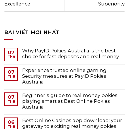
Excellence
Superiority
BÀI VIẾT MỚI NHẤT
Why PayID Pokies Australia is the best
07
choice for fast deposits and real money
Th8
Experience trusted online gaming:
07
Security measures at PayID Pokies
Th8
Australia
Beginner’s guide to real money pokies:
07
playing smart at Best Online Pokies
Th8
Australia
Best Online Casinos app download: your
06
gateway to exciting real money pokies
Th8