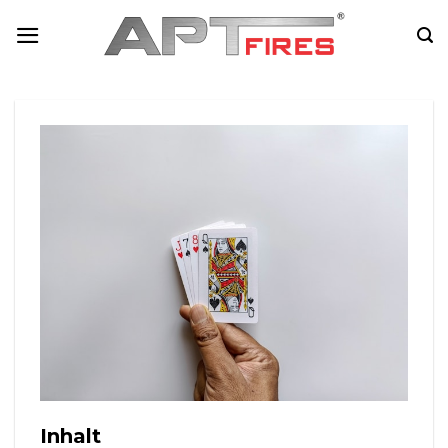
Skip
to
content
Inhalt