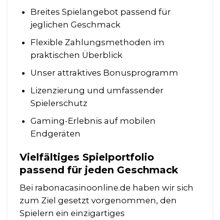
Breites Spielangebot passend für
jeglichen Geschmack
Flexible Zahlungsmethoden im
praktischen Überblick
Unser attraktives Bonusprogramm
Lizenzierung und umfassender
Spielerschutz
Gaming-Erlebnis auf mobilen
Endgeräten
Vielfältiges Spielportfolio
passend für jeden Geschmack
Bei
rabonacasinoonline.de
haben wir sich
zum Ziel gesetzt vorgenommen, den
Spielern ein einzigartiges