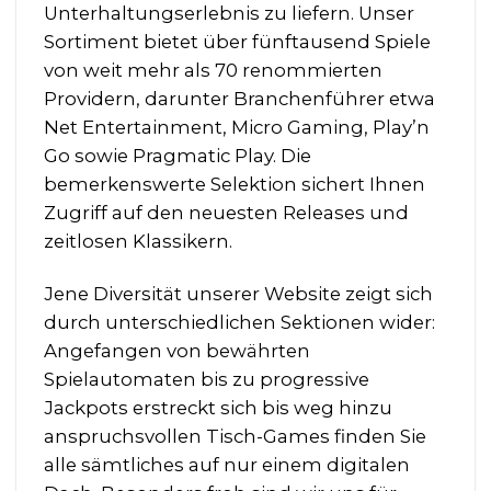
Unterhaltungserlebnis zu liefern. Unser
Sortiment bietet über fünftausend Spiele
von weit mehr als 70 renommierten
Providern, darunter Branchenführer etwa
Net Entertainment, Micro Gaming, Play’n
Go sowie Pragmatic Play. Die
bemerkenswerte Selektion sichert Ihnen
Zugriff auf den neuesten Releases und
zeitlosen Klassikern.
Jene Diversität unserer Website zeigt sich
durch unterschiedlichen Sektionen wider:
Angefangen von bewährten
Spielautomaten bis zu progressive
Jackpots erstreckt sich bis weg hinzu
anspruchsvollen Tisch-Games finden Sie
alle sämtliches auf nur einem digitalen