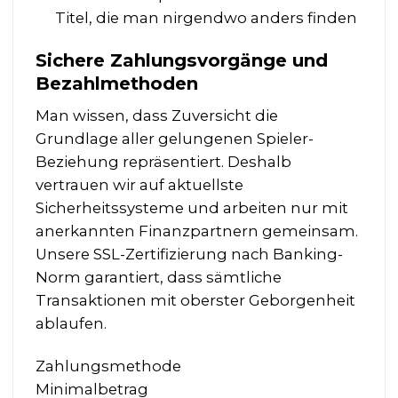
Titel, die man nirgendwo anders finden
Sichere Zahlungsvorgänge und
Bezahlmethoden
Man wissen, dass Zuversicht die
Grundlage aller gelungenen Spieler-
Beziehung repräsentiert. Deshalb
vertrauen wir auf aktuellste
Sicherheitssysteme und arbeiten nur mit
anerkannten Finanzpartnern gemeinsam.
Unsere SSL-Zertifizierung nach Banking-
Norm garantiert, dass sämtliche
Transaktionen mit oberster Geborgenheit
ablaufen.
Zahlungsmethode
Minimalbetrag