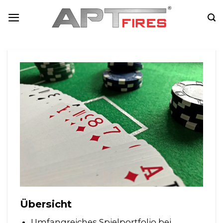
Skip
to
content
Übersicht
Umfangreiches Spielportfolio bei