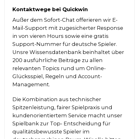
Kontaktwege bei Quickwin
Außer dem Sofort-Chat offerieren wir E-
Mail-Support mit zugesicherter Response
in von vieren Hours sowie eine gratis
Support-Nummer für deutsche Spieler.
Unsre Wissensdatenbank beinhaltet über
200 ausführliche Beiträge zu allen
relevanten Topics rund um Online-
Glücksspiel, Regeln und Account-
Management.
Die Kombination aus technischer
Spitzenleistung, fairer Spielpraxis und
kundenorientiertem Service macht unser
Spielbank zur Top- Entscheidung für
qualitätsbewusste Spieler im