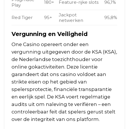
180+
Feature-rijke slots
96,1%
Play
Jackpot
Red Tiger
95+
95,8%
netwerken
Vergunning en Veiligheid
One Casino opereert onder een
vergunning uitgegeven door de KSA (KSA),
de Nederlandse toezichthouder voor
online gokactiviteiten. Deze licentie
garandeert dat ons casino voldoet aan
strikte eisen op het gebied van
spelersprotectie, financiële transparantie
en eerlijk spel. De KSA voert regelmatige
audits uit om naleving te verifiëren – een
controleerbaar feit dat spelers gerust stelt
over de integriteit van ons platform.