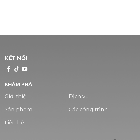
KẾT NỐI
KHÁM PHÁ
Giới thiệu
Dịch vụ
Sản phẩm
Các công trình
Liên hệ