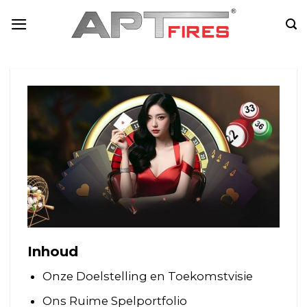
Skip
to
content
Inhoud
Onze Doelstelling en Toekomstvisie
Ons Ruime Spelportfolio