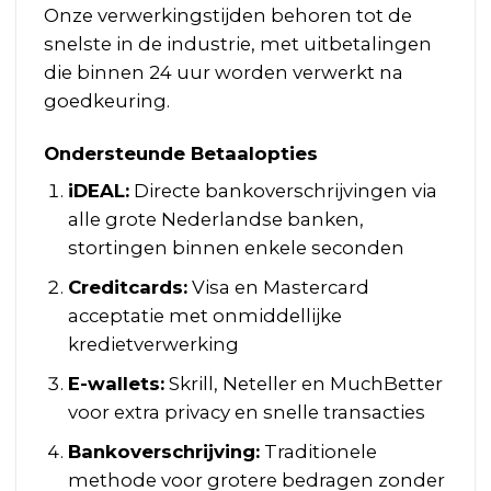
Onze verwerkingstijden behoren tot de
snelste in de industrie, met uitbetalingen
die binnen 24 uur worden verwerkt na
goedkeuring.
Ondersteunde Betaalopties
iDEAL:
Directe bankoverschrijvingen via
alle grote Nederlandse banken,
stortingen binnen enkele seconden
Creditcards:
Visa en Mastercard
acceptatie met onmiddellijke
kredietverwerking
E-wallets:
Skrill, Neteller en MuchBetter
voor extra privacy en snelle transacties
Bankoverschrijving:
Traditionele
methode voor grotere bedragen zonder