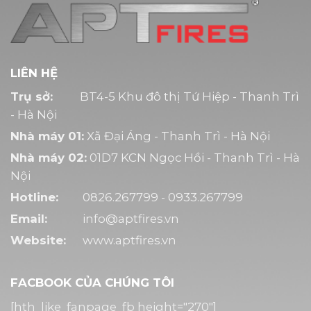
LIÊN HỆ
Trụ sở:
BT4-5 Khu đô thị Tứ Hiệp - Thanh Trì
- Hà Nội
Nhà máy 01:
Xã Đại Áng - Thanh Trì - Hà Nội
Nhà máy 02:
01D7 KCN Ngọc Hồi - Thanh Trì - Hà
Nội
Hotline:
0826.267799 - 0933.267799
Email:
info@aptfires.vn
Website:
www.aptfires.vn
FACBOOK CỦA CHÚNG TÔI
[hth_like_fanpage_fb height="270"]