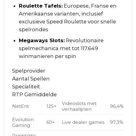
Roulette Tafels:
Europese, Franse en
Amerikaanse varianten, inclusief
exclusieve Speed Roulette voor snelle
spelrondes
Megaways Slots:
Revolutionaire
spelmechanica met tot 117.649
winmanieren per spin
Spelprovider
Aantal Spellen
Specialiteit
RTP Gemiddelde
Videoslots met
NetEnt
125+
96,4%
verhaallijnen
Evolution
60+
Live dealer games
97,3%
Gaming
Pragmatic