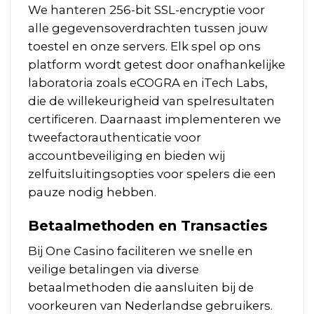
We hanteren 256-bit SSL-encryptie voor
alle gegevensoverdrachten tussen jouw
toestel en onze servers. Elk spel op ons
platform wordt getest door onafhankelijke
laboratoria zoals eCOGRA en iTech Labs,
die de willekeurigheid van spelresultaten
certificeren. Daarnaast implementeren we
tweefactorauthenticatie voor
accountbeveiliging en bieden wij
zelfuitsluitingsopties voor spelers die een
pauze nodig hebben.
Betaalmethoden en Transacties
Bij One Casino faciliteren we snelle en
veilige betalingen via diverse
betaalmethoden die aansluiten bij de
voorkeuren van Nederlandse gebruikers.