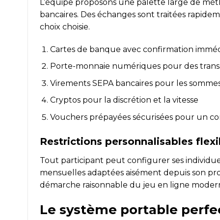
L’équipe proposons une palette large de méthod
bancaires. Des échanges sont traitées rapideme
choix choisie.
Cartes de banque avec confirmation immédi
Porte-monnaie numériques pour des transa
Virements SEPA bancaires pour les sommes
Cryptos pour la discrétion et la vitesse
Vouchers prépayées sécurisées pour un con
Restrictions personnalisables flexi
Tout participant peut configurer ses individu
mensuelles adaptées aisément depuis son pro
démarche raisonnable du jeu en ligne moder
Le système portable perfe