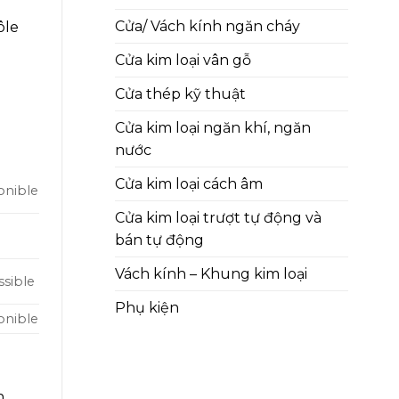
Cửa/ Vách kính ngăn cháy
ôle
Cửa kim loại vân gỗ
Cửa thép kỹ thuật
Cửa kim loại ngăn khí, ngăn
nước
Cửa kim loại cách âm
onible
Cửa kim loại trượt tự động và
bán tự động
Vách kính – Khung kim loại
ssible
Phụ kiện
onible
n