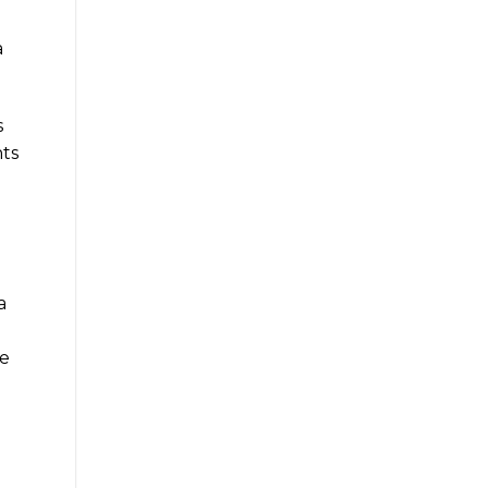
a
s
nts
a
ue