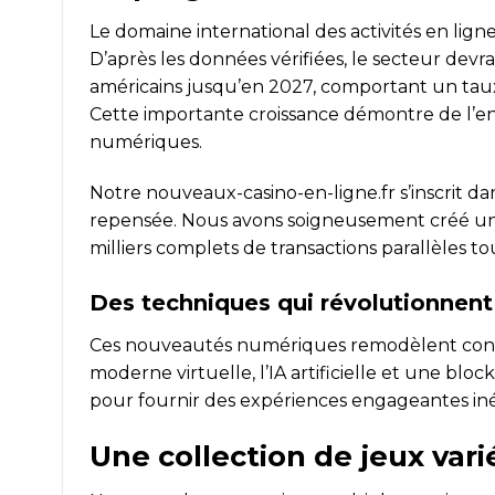
Le domaine international des activités en lig
D’après les données vérifiées, le secteur devrai
américains jusqu’en 2027, comportant un tau
Cette importante croissance démontre de l’en
numériques.
Notre
nouveaux-casino-en-ligne.fr
s’inscrit d
repensée. Nous avons soigneusement créé un
milliers complets de transactions parallèles t
Des techniques qui révolutionnent
Ces nouveautés numériques remodèlent const
moderne virtuelle, l’IA artificielle et une bl
pour fournir des expériences engageantes iné
Une collection de jeux vari