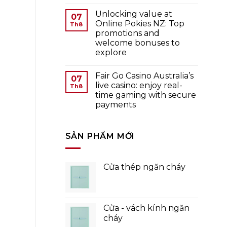
Unlocking value at
07
Online Pokies NZ: Top
Th8
promotions and
welcome bonuses to
explore
Fair Go Casino Australia’s
07
live casino: enjoy real-
Th8
time gaming with secure
payments
SẢN PHẨM MỚI
Cửa thép ngăn cháy
Cửa - vách kính ngăn
cháy