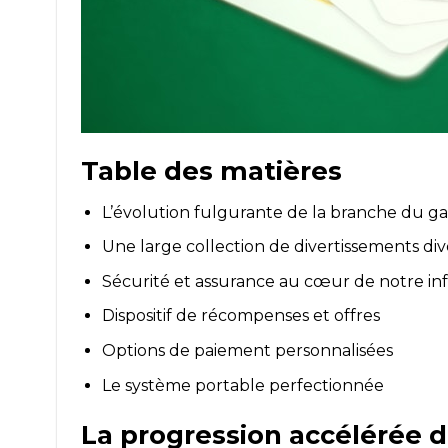
Table des matières
L’évolution fulgurante de la branche du g
Une large collection de divertissements dive
Sécurité et assurance au cœur de notre in
Dispositif de récompenses et offres
Options de paiement personnalisées
Le système portable perfectionnée
La progression accélérée d