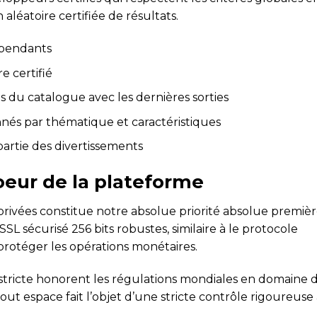
éatoire certifiée de résultats.
épendants
e certifié
s du catalogue avec les dernières sorties
és par thématique et caractéristiques
artie des divertissements
oeur de la plateforme
rivées constitue notre absolue priorité absolue premièr
 sécurisé 256 bits robustes, similaire à le protocole
protéger les opérations monétaires.
 stricte honorent les régulations mondiales en domaine 
Tout espace fait l’objet d’une stricte contrôle rigoureuse