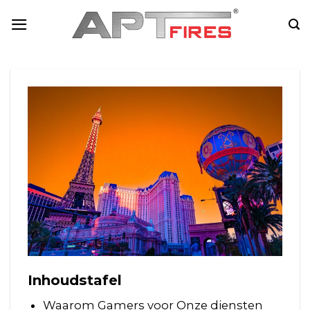
Skip
to
content
Inhoudstafel
Waarom Gamers voor Onze diensten