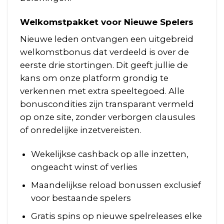
Welkomstpakket voor Nieuwe Spelers
Nieuwe leden ontvangen een uitgebreid
welkomstbonus dat verdeeld is over de
eerste drie stortingen. Dit geeft jullie de
kans om onze platform grondig te
verkennen met extra speeltegoed. Alle
bonuscondities zijn transparant vermeld
op onze site, zonder verborgen clausules
of onredelijke inzetvereisten.
Wekelijkse cashback op alle inzetten,
ongeacht winst of verlies
Maandelijkse reload bonussen exclusief
voor bestaande spelers
Gratis spins op nieuwe spelreleases elke