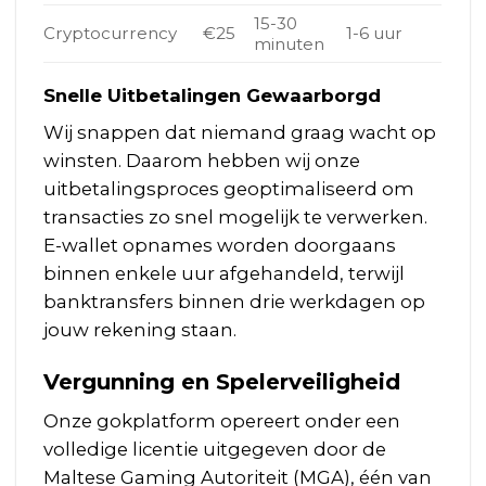
15-30
Cryptocurrency
€25
1-6 uur
minuten
Snelle Uitbetalingen Gewaarborgd
Wij snappen dat niemand graag wacht op
winsten. Daarom hebben wij onze
uitbetalingsproces geoptimaliseerd om
transacties zo snel mogelijk te verwerken.
E-wallet opnames worden doorgaans
binnen enkele uur afgehandeld, terwijl
banktransfers binnen drie werkdagen op
jouw rekening staan.
Vergunning en Spelerveiligheid
Onze gokplatform opereert onder een
volledige licentie uitgegeven door de
Maltese Gaming Autoriteit (MGA), één van