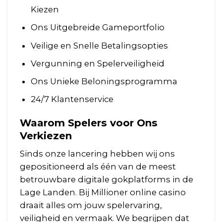
Kiezen
Ons Uitgebreide Gameportfolio
Veilige en Snelle Betalingsopties
Vergunning en Spelerveiligheid
Ons Unieke Beloningsprogramma
24/7 Klantenservice
Waarom Spelers voor Ons
Verkiezen
Sinds onze lancering hebben wij ons
gepositioneerd als één van de meest
betrouwbare digitale gokplatforms in de
Lage Landen. Bij
Millioner online casino
draait alles om jouw spelervaring,
veiligheid en vermaak. We begrijpen dat