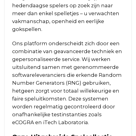
hedendaagse spelers op zoek zijn naar
meer dan enkel spelletjes – u verwachten
vakmanschap, openheid en eerlijke
gokspellen.
Ons platform onderscheidt zich door een
combinatie van geavanceerde techniek en
gepersonaliseerde service. Wij werken
uitsluitend samen met gerenommeerde
softwareleveranciers die erkende Random
Number Generators (RNG) gebruiken,
hetgeen zorgt voor totaal willekeurige en
faire speluitkomsten. Deze systemen
worden regelmatig gecontroleerd door
onafhankelijke testinstanties zoals
eCOGRA en iTech Laboratoria.