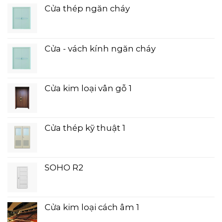
Cửa thép ngăn cháy
Cửa - vách kính ngăn cháy
Cửa kim loại vân gỗ 1
Cửa thép kỹ thuật 1
SOHO R2
Cửa kim loại cách âm 1