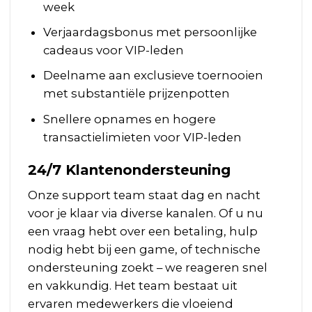
week
Verjaardagsbonus met persoonlijke
cadeaus voor VIP-leden
Deelname aan exclusieve toernooien
met substantiële prijzenpotten
Snellere opnames en hogere
transactielimieten voor VIP-leden
24/7 Klantenondersteuning
Onze support team staat dag en nacht
voor je klaar via diverse kanalen. Of u nu
een vraag hebt over een betaling, hulp
nodig hebt bij een game, of technische
ondersteuning zoekt – we reageren snel
en vakkundig. Het team bestaat uit
ervaren medewerkers die vloeiend