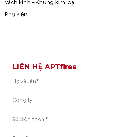
Vách kính – Khung kim loại
Phụ kiện
LIÊN HỆ APTfires