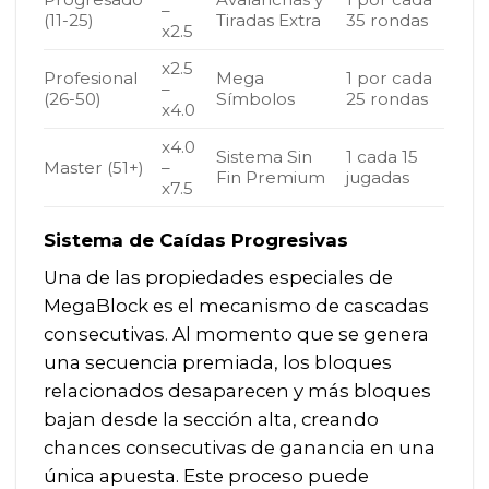
–
(11-25)
Tiradas Extra
35 rondas
x2.5
x2.5
Profesional
Mega
1 por cada
–
(26-50)
Símbolos
25 rondas
x4.0
x4.0
Sistema Sin
1 cada 15
Master (51+)
–
Fin Premium
jugadas
x7.5
Sistema de Caídas Progresivas
Una de las propiedades especiales de
MegaBlock es el mecanismo de cascadas
consecutivas. Al momento que se genera
una secuencia premiada, los bloques
relacionados desaparecen y más bloques
bajan desde la sección alta, creando
chances consecutivas de ganancia en una
única apuesta. Este proceso puede