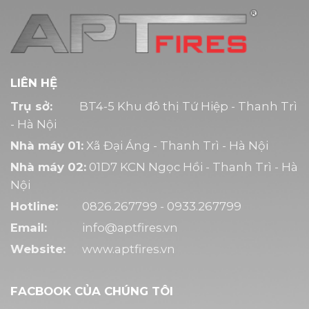
LIÊN HỆ
Trụ sở:
BT4-5 Khu đô thị Tứ Hiệp - Thanh Trì
- Hà Nội
Nhà máy 01:
Xã Đại Áng - Thanh Trì - Hà Nội
Nhà máy 02:
01D7 KCN Ngọc Hồi - Thanh Trì - Hà
Nội
Hotline:
0826.267799 - 0933.267799
Email:
info@aptfires.vn
Website:
www.aptfires.vn
FACBOOK CỦA CHÚNG TÔI