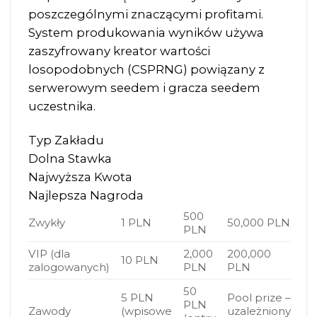
poszczególnymi znaczącymi profitami.
System produkowania wyników używa
zaszyfrowany kreator wartości
losopodobnych (CSPRNG) powiązany z
serwerowym seedem i gracza seedem
uczestnika.
Typ Zakładu
Dolna Stawka
Najwyższa Kwota
Najlepsza Nagroda
500
Zwykły
1 PLN
50,000 PLN
PLN
VIP (dla
2,000
200,000
10 PLN
zalogowanych)
PLN
PLN
50
5 PLN
Pool prize –
PLN
Zawody
(wpisowe
uzależniony