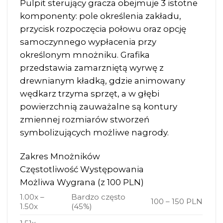
Pulpit sterujący gracza obejmuje 3 istotne
komponenty: pole określenia zakładu,
przycisk rozpoczęcia połowu oraz opcję
samoczynnego wypłacenia przy
określonym mnożniku. Grafika
przedstawia zamarzniętą wyrwę z
drewnianym kładką, gdzie animowany
wędkarz trzyma sprzęt, a w głębi
powierzchnią zauważalne są kontury
zmiennej rozmiarów stworzeń
symbolizujących możliwe nagrody.
Zakres Mnożników
Częstotliwość Występowania
Możliwa Wygrana (z 100 PLN)
1.00x –
Bardzo często
100 – 150 PLN
1.50x
(45%)