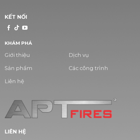
KẾT NỐI
KHÁM PHÁ
Giới thiệu
Dịch vụ
Sản phẩm
Các công trình
Liên hệ
LIÊN HỆ