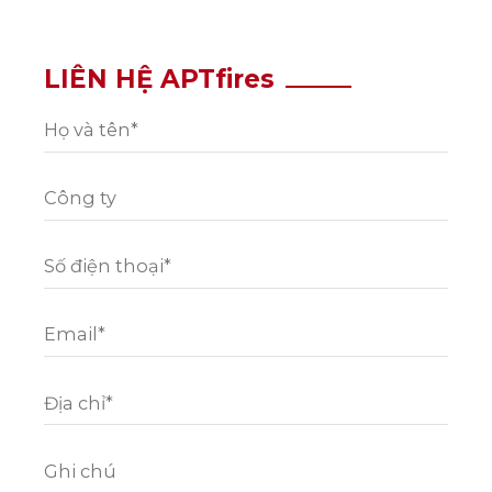
LIÊN HỆ APTfires