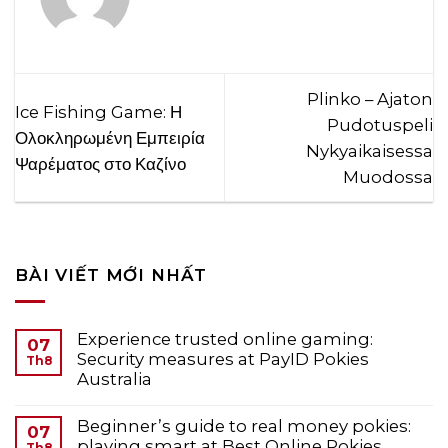
Plinko – Ajaton
Ice Fishing Game: Η
Pudotuspeli
Ολοκληρωμένη Εμπειρία
Nykyaikaisessa
Ψαρέματος στο Καζίνο
Muodossa
BÀI VIẾT MỚI NHẤT
Experience trusted online gaming:
07
Security measures at PayID Pokies
Th8
Australia
Beginner’s guide to real money pokies:
07
playing smart at Best Online Pokies