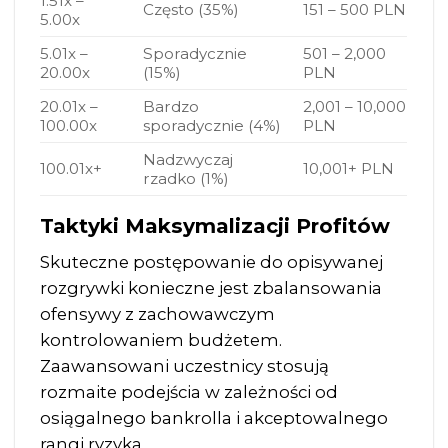
1.51x –
Często (35%)
151 – 500 PLN
5.00x
5.01x –
Sporadycznie
501 – 2,000
20.00x
(15%)
PLN
20.01x –
Bardzo
2,001 – 10,000
100.00x
sporadycznie (4%)
PLN
Nadzwyczaj
100.01x+
10,001+ PLN
rzadko (1%)
Taktyki Maksymalizacji Profitów
Skuteczne postępowanie do opisywanej
rozgrywki konieczne jest zbalansowania
ofensywy z zachowawczym
kontrolowaniem budżetem.
Zaawansowani uczestnicy stosują
rozmaite podejścia w zależności od
osiągalnego bankrolla i akceptowalnego
rangi ryzyka.