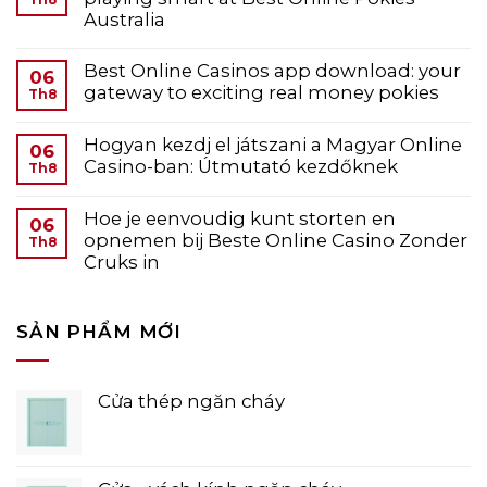
Th8
Australia
Best Online Casinos app download: your
06
gateway to exciting real money pokies
Th8
Hogyan kezdj el játszani a Magyar Online
06
Casino-ban: Útmutató kezdőknek
Th8
Hoe je eenvoudig kunt storten en
06
opnemen bij Beste Online Casino Zonder
Th8
Cruks in
SẢN PHẨM MỚI
Cửa thép ngăn cháy