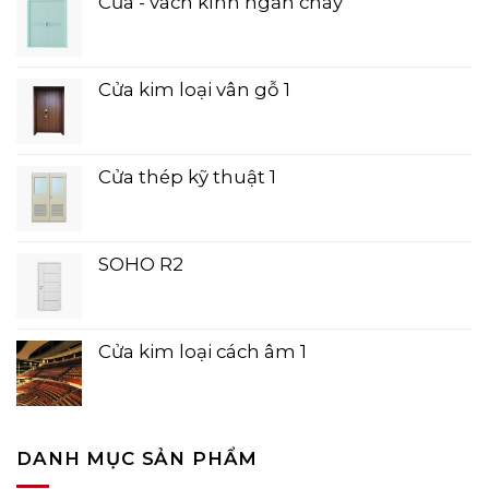
Cửa - vách kính ngăn cháy
Cửa kim loại vân gỗ 1
Cửa thép kỹ thuật 1
SOHO R2
Cửa kim loại cách âm 1
DANH MỤC SẢN PHẨM