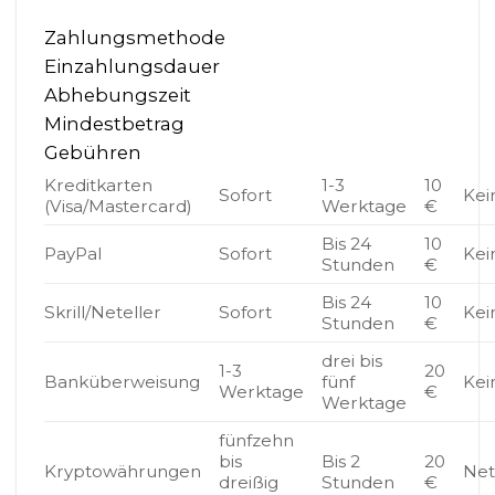
Zahlungsmethode
Einzahlungsdauer
Abhebungszeit
Mindestbetrag
Gebühren
Kreditkarten
1-3
10
Sofort
Kei
(Visa/Mastercard)
Werktage
€
Bis 24
10
PayPal
Sofort
Kei
Stunden
€
Bis 24
10
Skrill/Neteller
Sofort
Kei
Stunden
€
drei bis
1-3
20
Banküberweisung
fünf
Kei
Werktage
€
Werktage
fünfzehn
bis
Bis 2
20
Kryptowährungen
Net
dreißig
Stunden
€