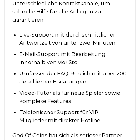
unterschiedliche Kontaktkanäle, um
schnelle Hilfe für alle Anliegen zu
garantieren.
Live-Support mit durchschnittlicher
Antwortzeit von unter zwei Minuten
E-Mail-Support mit Bearbeitung
innerhalb von vier Std
Umfassender FAQ-Bereich mit über 200
detaillierten Erklärungen
Video-Tutorials für neue Spieler sowie
komplexe Features
Telefonischer Support für VIP-
Mitglieder mit direkter Hotline
God Of Coins hat sich als seriöser Partner