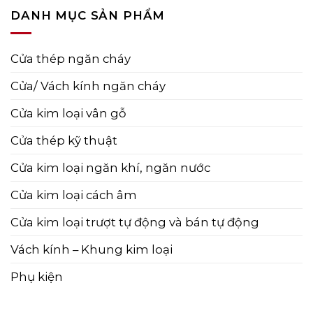
DANH MỤC SẢN PHẨM
Cửa thép ngăn cháy
Cửa/ Vách kính ngăn cháy
Cửa kim loại vân gỗ
Cửa thép kỹ thuật
Cửa kim loại ngăn khí, ngăn nước
Cửa kim loại cách âm
Cửa kim loại trượt tự động và bán tự động
Vách kính – Khung kim loại
Phụ kiện