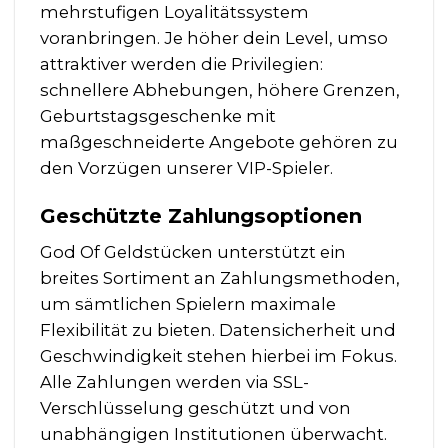
mehrstufigen Loyalitätssystem
voranbringen. Je höher dein Level, umso
attraktiver werden die Privilegien:
schnellere Abhebungen, höhere Grenzen,
Geburtstagsgeschenke mit
maßgeschneiderte Angebote gehören zu
den Vorzügen unserer VIP-Spieler.
Geschützte Zahlungsoptionen
God Of Geldstücken unterstützt ein
breites Sortiment an Zahlungsmethoden,
um sämtlichen Spielern maximale
Flexibilität zu bieten. Datensicherheit und
Geschwindigkeit stehen hierbei im Fokus.
Alle Zahlungen werden via SSL-
Verschlüsselung geschützt und von
unabhängigen Institutionen überwacht.