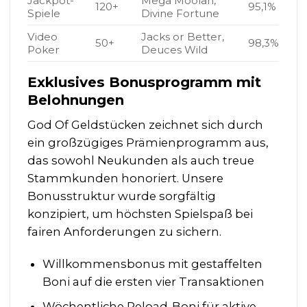
Jackpot-
Mega Moolah,
120+
95,1%
Spiele
Divine Fortune
Video
Jacks or Better,
50+
98,3%
Poker
Deuces Wild
Exklusives Bonusprogramm mit
Belohnungen
God Of Geldstücken zeichnet sich durch
ein großzügiges Prämienprogramm aus,
das sowohl Neukunden als auch treue
Stammkunden honoriert. Unsere
Bonusstruktur wurde sorgfältig
konzipiert, um höchsten Spielspaß bei
fairen Anforderungen zu sichern.
Willkommensbonus mit gestaffelten
Boni auf die ersten vier Transaktionen
Wöchentliche Reload-Boni für aktive