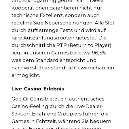
und Microgaming gemeinsam. Diese
Kooperationen garantieren nicht nur
technische Exzellenz, sondern auch
regelmäßige Neuerscheinungen. Alle Slot
durchläuft strenge Tests und wird auf
faire Auszahlungsquoten getestet. Die
durchschnittliche RTP (Return to Player)
liegt in unseren Games bei etwa 96,5%,
was dem Standard entspricht und
nachweislich anständige Gewinnchancen
ermöglicht.
Live-Casino-Erlebnis
God Of Coins bietet ein authentisches
Casino-Feeling durch die Live-Dealer-
Sektion. Erfahrene Croupiers führen die
Games in Echtzeit, während Sie bequem
aus zu Hause aus dabei sein können.