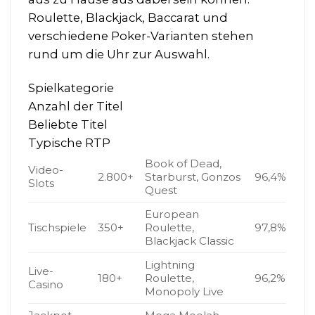
Roulette, Blackjack, Baccarat und
verschiedene Poker-Varianten stehen
rund um die Uhr zur Auswahl.
Spielkategorie
Anzahl der Titel
Beliebte Titel
Typische RTP
Book of Dead,
Video-
2.800+
Starburst, Gonzos
96,4%
Slots
Quest
European
Tischspiele
350+
Roulette,
97,8%
Blackjack Classic
Lightning
Live-
180+
Roulette,
96,2%
Casino
Monopoly Live