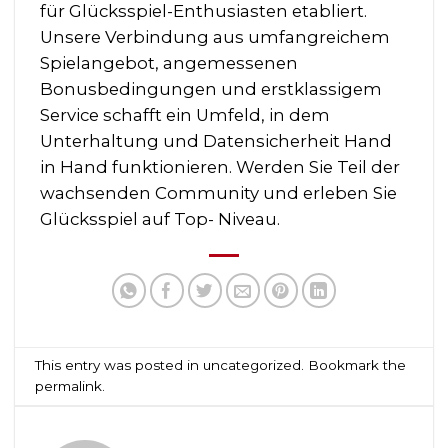
für Glücksspiel-Enthusiasten etabliert.
Unsere Verbindung aus umfangreichem
Spielangebot, angemessenen
Bonusbedingungen und erstklassigem
Service schafft ein Umfeld, in dem
Unterhaltung und Datensicherheit Hand
in Hand funktionieren. Werden Sie Teil der
wachsenden Community und erleben Sie
Glücksspiel auf Top- Niveau.
This entry was posted in
uncategorized
. Bookmark the
permalink
.