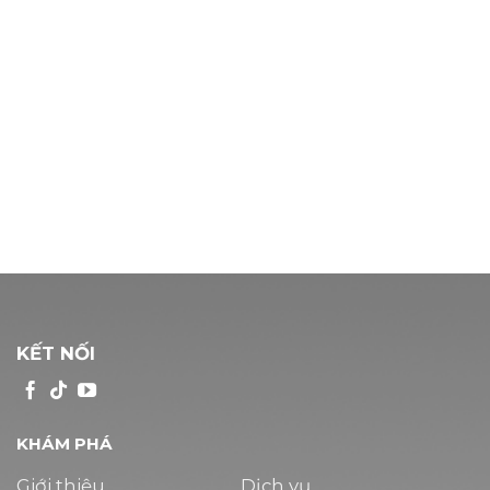
KẾT NỐI
KHÁM PHÁ
Giới thiệu
Dịch vụ