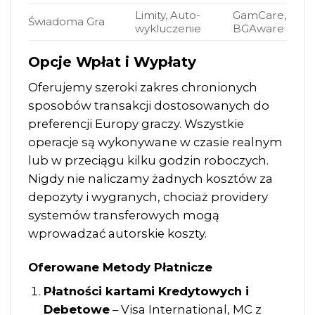
Limity, Auto-
GamCare,
Świadoma Gra
wykluczenie
BGAware
Opcje Wpłat i Wypłaty
Oferujemy szeroki zakres chronionych
sposobów transakcji dostosowanych do
preferencji Europy graczy. Wszystkie
operacje są wykonywane w czasie realnym
lub w przeciągu kilku godzin roboczych.
Nigdy nie naliczamy żadnych kosztów za
depozyty i wygranych, chociaż providery
systemów transferowych mogą
wprowadzać autorskie koszty.
Oferowane Metody Płatnicze
Płatności kartami Kredytowych i
Debetowe
– Visa International, MC z