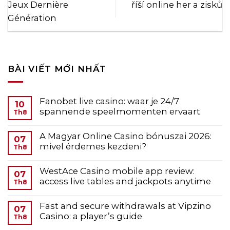
Jeux Dernière
říší online her a zisků
Génération
BÀI VIẾT MỚI NHẤT
Fanobet live casino: waar je 24/7
10
spannende speelmomenten ervaart
Th8
A Magyar Online Casino bónuszai 2026:
07
mivel érdemes kezdeni?
Th8
WestAce Casino mobile app review:
07
access live tables and jackpots anytime
Th8
Fast and secure withdrawals at Vipzino
07
Casino: a player’s guide
Th8