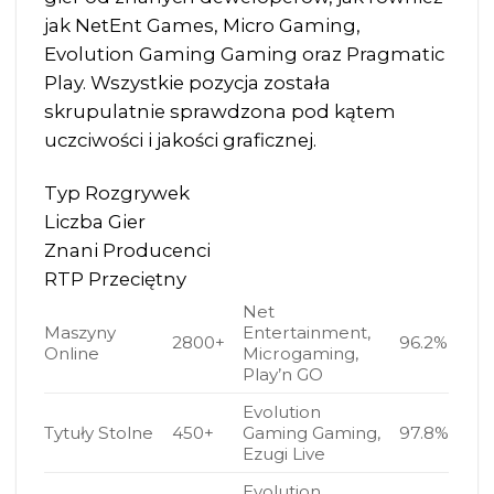
jak NetEnt Games, Micro Gaming,
Evolution Gaming Gaming oraz Pragmatic
Play. Wszystkie pozycja została
skrupulatnie sprawdzona pod kątem
uczciwości i jakości graficznej.
Typ Rozgrywek
Liczba Gier
Znani Producenci
RTP Przeciętny
Net
Maszyny
Entertainment,
2800+
96.2%
Online
Microgaming,
Play’n GO
Evolution
Tytuły Stolne
450+
Gaming Gaming,
97.8%
Ezugi Live
Evolution