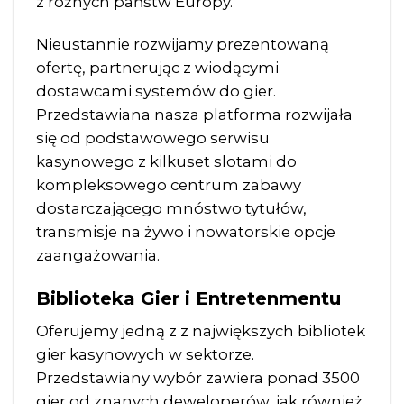
z różnych państw Europy.
Nieustannie rozwijamy prezentowaną
ofertę, partnerując z wiodącymi
dostawcami systemów do gier.
Przedstawiana nasza platforma rozwijała
się od podstawowego serwisu
kasynowego z kilkuset slotami do
kompleksowego centrum zabawy
dostarczającego mnóstwo tytułów,
transmisje na żywo i nowatorskie opcje
zaangażowania.
Biblioteka Gier i Entretenmentu
Oferujemy jedną z z największych bibliotek
gier kasynowych w sektorze.
Przedstawiany wybór zawiera ponad 3500
gier od znanych deweloperów, jak również