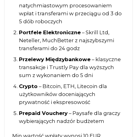
natychmiastowym procesowaniem
wpłat i transferami w przeciągu od 3 do
5 dób roboczych
Portfele Elektroniczne
– Skrill Ltd,
Neteller, MuchBetter z najszybszymi
transferami do 24 godz
Przelewy Międzybankowe
– klasyczne
transakcje i Trustly Pay dla wyższych
sum z wykonaniem do 5 dni
Crypto
– Bitcoin, ETH, Litecoin dla
użytkowników doceniających
prywatność i ekspresowość
Prepaid Vouchery
– Paysafe dla graczy
wybierających nadzór budżetem
Min wartość wpłaty wynosi 10 EUR,