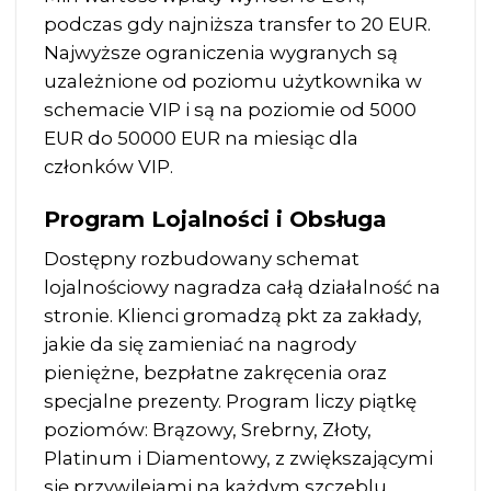
podczas gdy najniższa transfer to 20 EUR.
Najwyższe ograniczenia wygranych są
uzależnione od poziomu użytkownika w
schemacie VIP i są na poziomie od 5000
EUR do 50000 EUR na miesiąc dla
członków VIP.
Program Lojalności i Obsługa
Dostępny rozbudowany schemat
lojalnościowy nagradza całą działalność na
stronie. Klienci gromadzą pkt za zakłady,
jakie da się zamieniać na nagrody
pieniężne, bezpłatne zakręcenia oraz
specjalne prezenty. Program liczy piątkę
poziomów: Brązowy, Srebrny, Złoty,
Platinum i Diamentowy, z zwiększającymi
się przywilejami na każdym szczeblu.