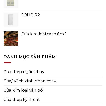
SOHO R2
Cửa kim loại cách âm 1
DANH MỤC SẢN PHẨM
Cửa thép ngăn cháy
Cửa/ Vách kính ngăn cháy
Cửa kim loại vân gỗ
Cửa thép kỹ thuật