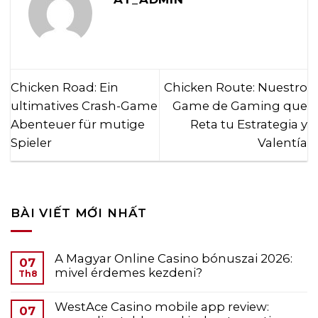
Chicken Road: Ein
Chicken Route: Nuestro
ultimatives Crash-Game
Game de Gaming que
Abenteuer für mutige
Reta tu Estrategia y
Spieler
Valentía
BÀI VIẾT MỚI NHẤT
A Magyar Online Casino bónuszai 2026:
07
mivel érdemes kezdeni?
Th8
WestAce Casino mobile app review:
07