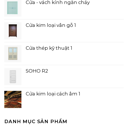
Cửa - vách kính ngăn cháy
Cửa kim loại vân gỗ 1
Cửa thép kỹ thuật 1
SOHO R2
Cửa kim loại cách âm 1
DANH MỤC SẢN PHẨM