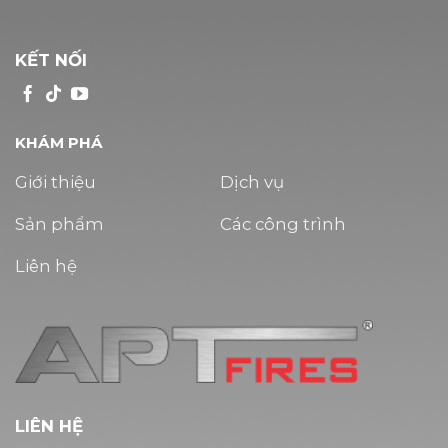
KẾT NỐI
KHÁM PHÁ
Giới thiệu
Dịch vụ
Sản phẩm
Các công trình
Liên hệ
LIÊN HỆ