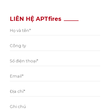
LIÊN HỆ APTfires