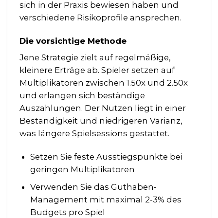
sich in der Praxis bewiesen haben und
verschiedene Risikoprofile ansprechen.
Die vorsichtige Methode
Jene Strategie zielt auf regelmäßige,
kleinere Erträge ab. Spieler setzen auf
Multiplikatoren zwischen 1.50x und 2.50x
und erlangen sich beständige
Auszahlungen. Der Nutzen liegt in einer
Beständigkeit und niedrigeren Varianz,
was längere Spielsessions gestattet.
Setzen Sie feste Ausstiegspunkte bei
geringen Multiplikatoren
Verwenden Sie das Guthaben-
Management mit maximal 2-3% des
Budgets pro Spiel