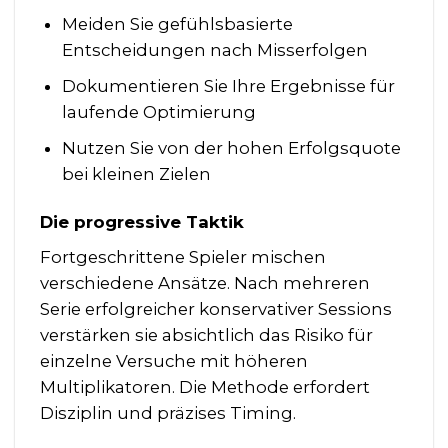
Meiden Sie gefühlsbasierte
Entscheidungen nach Misserfolgen
Dokumentieren Sie Ihre Ergebnisse für
laufende Optimierung
Nutzen Sie von der hohen Erfolgsquote
bei kleinen Zielen
Die progressive Taktik
Fortgeschrittene Spieler mischen
verschiedene Ansätze. Nach mehreren
Serie erfolgreicher konservativer Sessions
verstärken sie absichtlich das Risiko für
einzelne Versuche mit höheren
Multiplikatoren. Die Methode erfordert
Disziplin und präzises Timing.