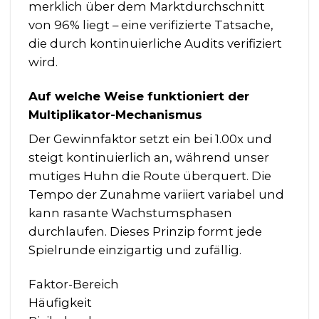
merklich über dem Marktdurchschnitt
von 96% liegt – eine verifizierte Tatsache,
die durch kontinuierliche Audits verifiziert
wird.
Auf welche Weise funktioniert der
Multiplikator-Mechanismus
Der Gewinnfaktor setzt ein bei 1.00x und
steigt kontinuierlich an, während unser
mutiges Huhn die Route überquert. Die
Tempo der Zunahme variiert variabel und
kann rasante Wachstumsphasen
durchlaufen. Dieses Prinzip formt jede
Spielrunde einzigartig und zufällig.
Faktor-Bereich
Häufigkeit