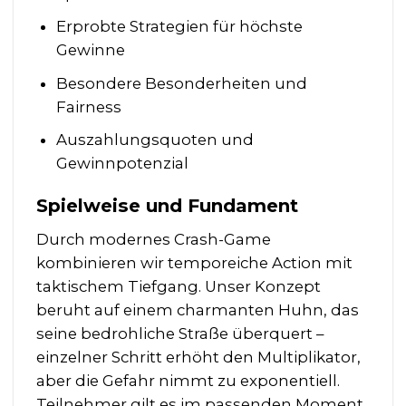
Erprobte Strategien für höchste
Gewinne
Besondere Besonderheiten und
Fairness
Auszahlungsquoten und
Gewinnpotenzial
Spielweise und Fundament
Durch modernes Crash-Game
kombinieren wir temporeiche Action mit
taktischem Tiefgang. Unser Konzept
beruht auf einem charmanten Huhn, das
seine bedrohliche Straße überquert –
einzelner Schritt erhöht den Multiplikator,
aber die Gefahr nimmt zu exponentiell.
Teilnehmer gilt es im passenden Moment