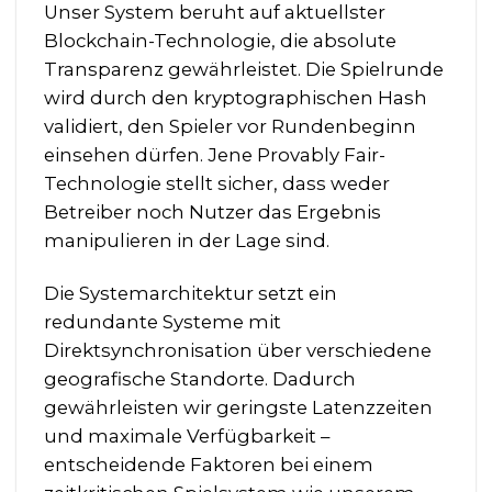
Unser System beruht auf aktuellster
Blockchain-Technologie, die absolute
Transparenz gewährleistet. Die Spielrunde
wird durch den kryptographischen Hash
validiert, den Spieler vor Rundenbeginn
einsehen dürfen. Jene Provably Fair-
Technologie stellt sicher, dass weder
Betreiber noch Nutzer das Ergebnis
manipulieren in der Lage sind.
Die Systemarchitektur setzt ein
redundante Systeme mit
Direktsynchronisation über verschiedene
geografische Standorte. Dadurch
gewährleisten wir geringste Latenzzeiten
und maximale Verfügbarkeit –
entscheidende Faktoren bei einem