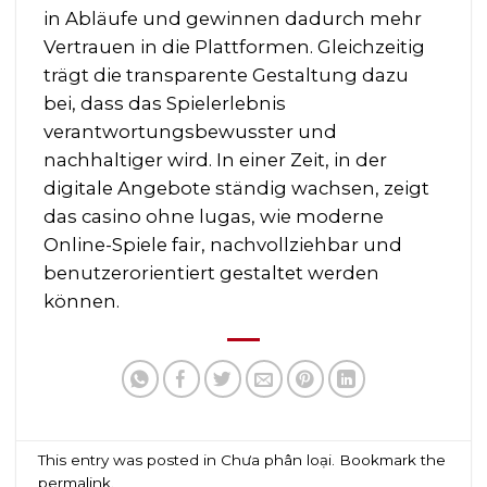
in Abläufe und gewinnen dadurch mehr
Vertrauen in die Plattformen. Gleichzeitig
trägt die transparente Gestaltung dazu
bei, dass das Spielerlebnis
verantwortungsbewusster und
nachhaltiger wird. In einer Zeit, in der
digitale Angebote ständig wachsen, zeigt
das casino ohne lugas, wie moderne
Online-Spiele fair, nachvollziehbar und
benutzerorientiert gestaltet werden
können.
This entry was posted in
Chưa phân loại
. Bookmark the
permalink
.