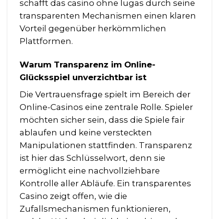
schafft das casino ohne lugas durch seine
transparenten Mechanismen einen klaren
Vorteil gegenüber herkömmlichen
Plattformen.
Warum Transparenz im Online-
Glücksspiel unverzichtbar ist
Die Vertrauensfrage spielt im Bereich der
Online-Casinos eine zentrale Rolle. Spieler
möchten sicher sein, dass die Spiele fair
ablaufen und keine versteckten
Manipulationen stattfinden. Transparenz
ist hier das Schlüsselwort, denn sie
ermöglicht eine nachvollziehbare
Kontrolle aller Abläufe. Ein transparentes
Casino zeigt offen, wie die
Zufallsmechanismen funktionieren,