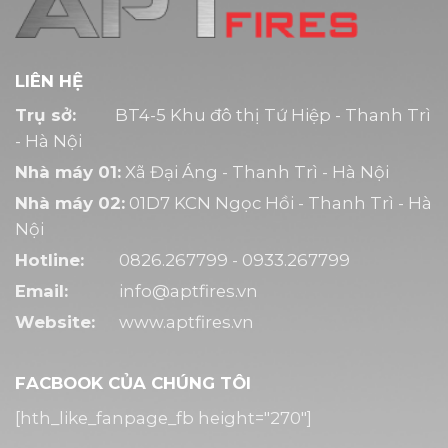
LIÊN HỆ
Trụ sở:
BT4-5 Khu đô thị Tứ Hiệp - Thanh Trì
- Hà Nội
Nhà máy 01:
Xã Đại Áng - Thanh Trì - Hà Nội
Nhà máy 02:
01D7 KCN Ngọc Hồi - Thanh Trì - Hà
Nội
Hotline:
0826.267799 - 0933.267799
Email:
info@aptfires.vn
Website:
www.aptfires.vn
FACBOOK CỦA CHÚNG TÔI
[hth_like_fanpage_fb height="270"]