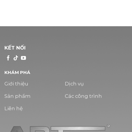
KẾT NỐI
KHÁM PHÁ
Giới thiệu
Dịch vụ
Sản phẩm
Các công trình
Liên hệ