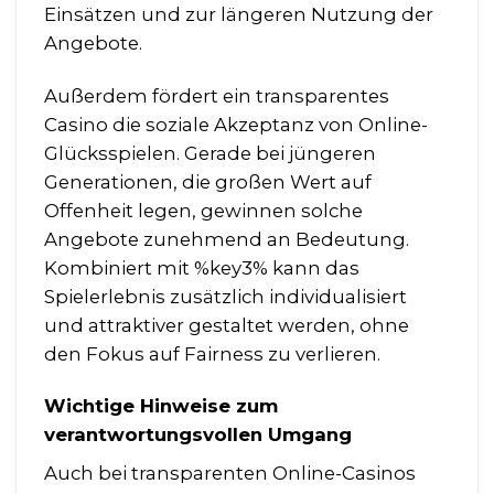
Einsätzen und zur längeren Nutzung der
Angebote.
Außerdem fördert ein transparentes
Casino die soziale Akzeptanz von Online-
Glücksspielen. Gerade bei jüngeren
Generationen, die großen Wert auf
Offenheit legen, gewinnen solche
Angebote zunehmend an Bedeutung.
Kombiniert mit %key3% kann das
Spielerlebnis zusätzlich individualisiert
und attraktiver gestaltet werden, ohne
den Fokus auf Fairness zu verlieren.
Wichtige Hinweise zum
verantwortungsvollen Umgang
Auch bei transparenten Online-Casinos