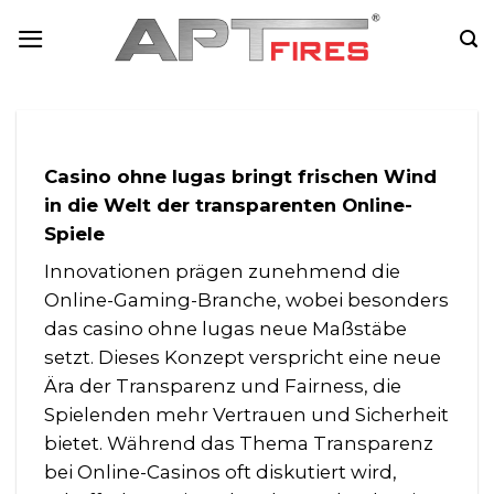
Skip
to
content
Casino ohne lugas bringt frischen Wind
in die Welt der transparenten Online-
Spiele
Innovationen prägen zunehmend die
Online-Gaming-Branche, wobei besonders
das
casino ohne lugas
neue Maßstäbe
setzt. Dieses Konzept verspricht eine neue
Ära der Transparenz und Fairness, die
Spielenden mehr Vertrauen und Sicherheit
bietet. Während das Thema Transparenz
bei Online-Casinos oft diskutiert wird,