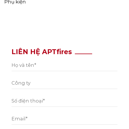
Phụ kiện
LIÊN HỆ APTfires