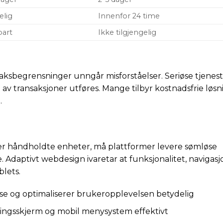
elig
Innenfor 24 time
bart
Ikke tilgjengelig
ksbegrensninger unngår misforståelser. Seriøse tjenes
 av transaksjoner utføres. Mange tilbyr kostnadsfrie løs
.
der håndholdte enheter, må plattformer levere sømløse
 Adaptivt webdesign ivaretar at funksjonalitet, navigasj
blets.
lse og optimaliserer brukeropplevelsen betydelig
ringsskjerm og mobil menysystem effektivt