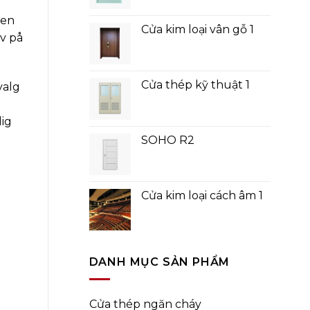
 en
Cửa kim loại vân gỗ 1
av på
Cửa thép kỹ thuật 1
valg
dig
SOHO R2
Cửa kim loại cách âm 1
DANH MỤC SẢN PHẨM
Cửa thép ngăn cháy