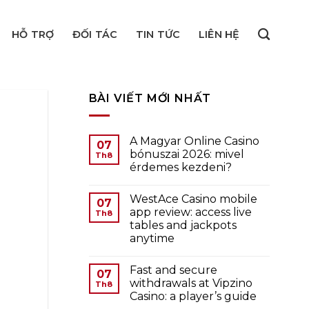
HỖ TRỢ
ĐỐI TÁC
TIN TỨC
LIÊN HỆ
BÀI VIẾT MỚI NHẤT
A Magyar Online Casino
07
bónuszai 2026: mivel
Th8
érdemes kezdeni?
WestAce Casino mobile
07
app review: access live
Th8
tables and jackpots
anytime
Fast and secure
07
withdrawals at Vipzino
Th8
Casino: a player’s guide