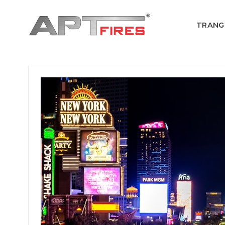
Skip
to
TRANG
content