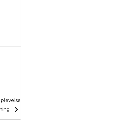
pplevelse
ming