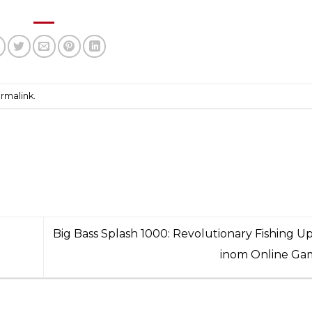
rmalink
.
Big Bass Splash 1000: Revolutionary Fishing U
inom Online Ga