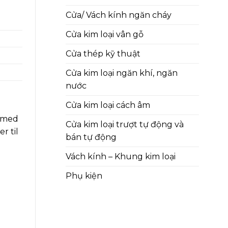
Cửa/ Vách kính ngăn cháy
Cửa kim loại vân gỗ
Cửa thép kỹ thuật
Cửa kim loại ngăn khí, ngăn
nước
Cửa kim loại cách âm
r med
Cửa kim loại trượt tự động và
r til
bán tự động
Vách kính – Khung kim loại
Phụ kiện