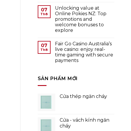
Unlocking value at
07
Online Pokies NZ: Top
Th8
promotions and
welcome bonuses to
explore
Fair Go Casino Australia’s
07
live casino: enjoy real-
Th8
time gaming with secure
payments
SẢN PHẨM MỚI
Cửa thép ngăn cháy
Cửa - vách kính ngăn
cháy