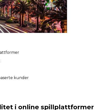
lattformer
t
kbaserte kunder
tet i online spillplattformer