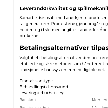
Leverandørkvalitet og spillmekani
Samarbeidsinnsats med anerkjente produsenter
tallgeneratorer. Produktene gjennomgår regel
holder seg i tråd med angitte standarder. Å
brukerne.
Betalingsalternativer tilp
Valgfrihet i betalingsalternativer demonstrer
etablerte og sikre metoder som håndterer tran
tradisjonelle banksystemer med digitale bet
Transaksjonstype
Behandlingstid innskudd
Leveringstid utbetaling
Bankkort
Moment
Banktransaksjon
1-2 virke