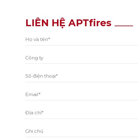
LIÊN HỆ APTfires