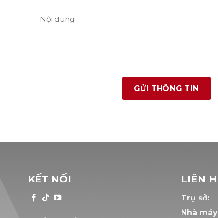
KẾT NỐI
LIÊN H
Trụ sở:
Nhà máy 