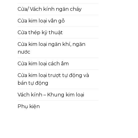
Cửa/ Vách kính ngăn cháy
Cửa kim loại vân gỗ
Cửa thép kỹ thuật
Cửa kim loại ngăn khí, ngăn
nước
Cửa kim loại cách âm
Cửa kim loại trượt tự động và
bán tự động
Vách kính – Khung kim loại
Phụ kiện